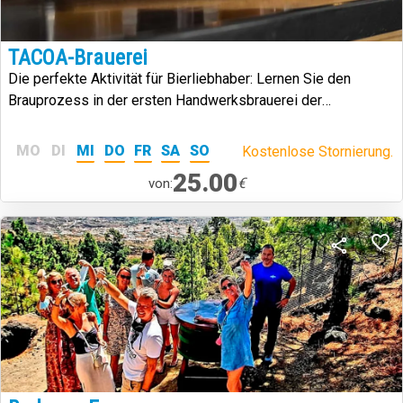
TACOA-Brauerei
Die perfekte Aktivität für Bierliebhaber: Lernen Sie den
Brauprozess in der ersten Handwerksbrauerei der
Kanarischen Inseln kennen.
MO
DI
MI
DO
FR
SA
SO
Kostenlose Stornierung.
25.00
€
von: