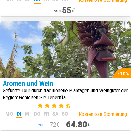
Kostenlose Stornierung.
55
€
von:
-10%
Aromen und Wein
Geführte Tour durch traditionelle Plantagen und Weingüter der
Region: Genießen Sie Teneriffa.
(14)
MO
DI
MI
DO
FR
SA
SO
Kostenlose Stornierung.
64.80
72€
€
von: