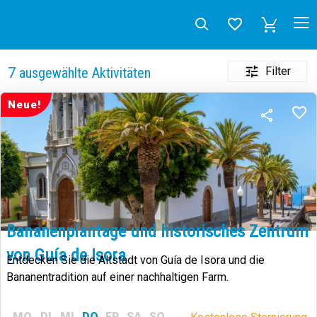
Filter
7
ausgewählte Aktivitäten
Neue!
Bananenplantage und historisches Zentrum
von Guía de Isora
Entdecken Sie die Altstadt von Guía de Isora und die
Bananentradition auf einer nachhaltigen Farm.
MO
DI
MI
DO
FR
SA
SO