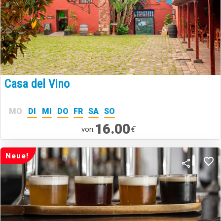
Casa del Vino
MO
DI
MI
DO
FR
SA
SO
16.00
€
von:
Neue!