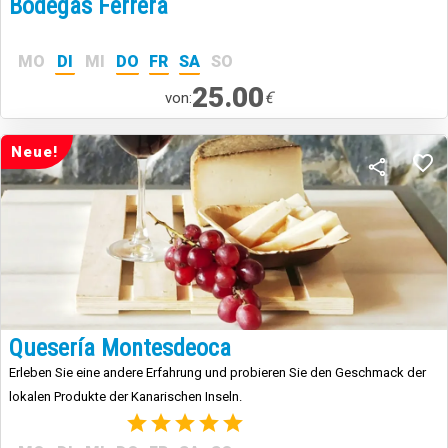
Bodegas Ferrera
MO
DI
MI
DO
FR
SA
SO
25.00
€
von:
Neue!
Quesería Montesdeoca
Erleben Sie eine andere Erfahrung und probieren Sie den Geschmack der
lokalen Produkte der Kanarischen Inseln.
(1)