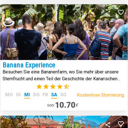
Banana Experience
Besuchen Sie eine Bananenfarm, wo Sie mehr über unsere
Sternfrucht und einen Teil der Geschichte der Kanarischen
Inseln erfahren.
(6)
MO
DI
MI
DO
FR
SA
SO
Kostenlose Stornierung.
10.70
€
von: