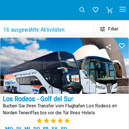
Filter
16
ausgewählte Aktivitäten
Los Rodeos - Golf del Sur
Buchen Sie Ihren Transfer vom Flughafen Los Rodeos im
Norden Teneriffas bis vor die Tür Ihres Hotels.
(4)
MO
DI
MI
DO
FR
SA
SO