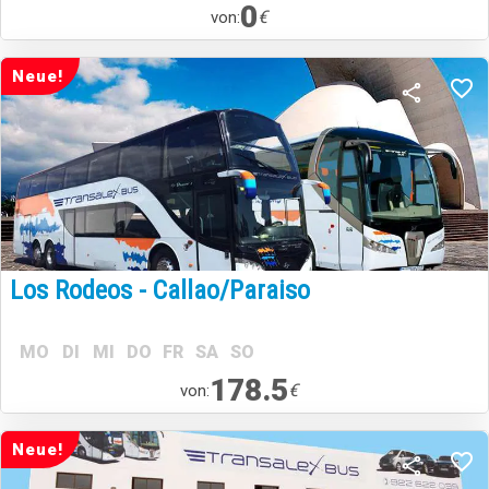
0
€
von:
Neue!
Los Rodeos - Callao/Paraiso
MO
DI
MI
DO
FR
SA
SO
178.5
€
von:
Neue!