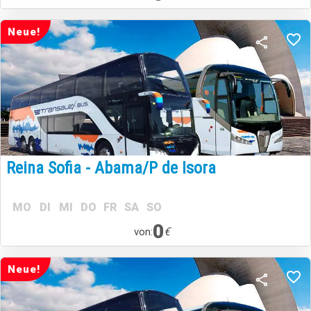
Neue!
Reina Sofia - Abama/P de Isora
MO
DI
MI
DO
FR
SA
SO
0
€
von:
Neue!