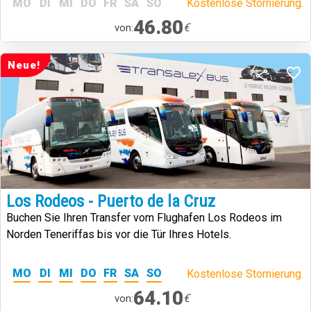
MO
DI
MI
DO
FR
SA
SO
Kostenlose Stornierung.
46.80
€
von:
Neue!
Los Rodeos - Puerto de la Cruz
Buchen Sie Ihren Transfer vom Flughafen Los Rodeos im
Norden Teneriffas bis vor die Tür Ihres Hotels.
MO
DI
MI
DO
FR
SA
SO
Kostenlose Stornierung.
64.10
€
von: