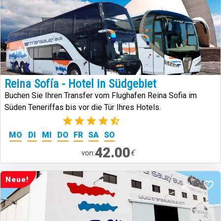
Reina Sofía - Hotel in Südgebiet
Buchen Sie Ihren Transfer vom Flughafen Reina Sofia im
Süden Teneriffas bis vor die Tür Ihres Hotels.
(23)
MO
DI
MI
DO
FR
SA
SO
42.00
€
von:
Neue!