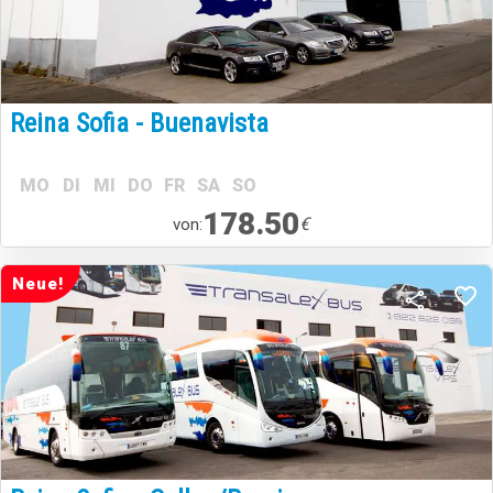
Reina Sofia - Buenavista
MO
DI
MI
DO
FR
SA
SO
178.50
€
von:
Neue!