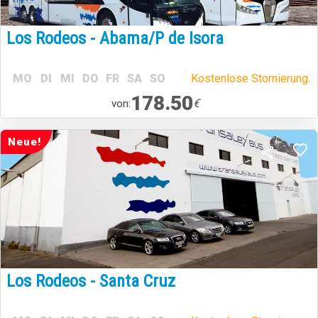
Los Rodeos - Abama/P de Isora
MO
DI
MI
DO
FR
SA
SO
Kostenlose Stornierung.
178.50
€
von:
Neue!
Los Rodeos - Santa Cruz