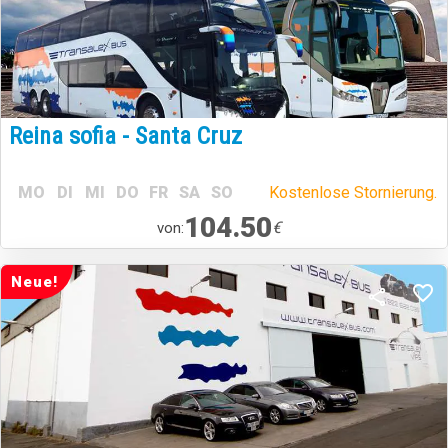
Reina sofia - Santa Cruz
MO
DI
MI
DO
FR
SA
SO
Kostenlose Stornierung.
104.50
€
von:
Neue!