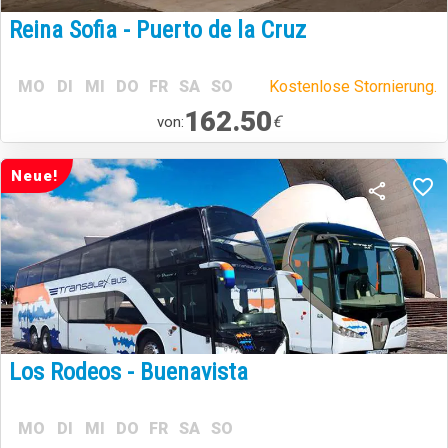
Reina Sofia - Puerto de la Cruz
MO
DI
MI
DO
FR
SA
SO
Kostenlose Stornierung.
162.50
€
von:
Neue!
Los Rodeos - Buenavista
MO
DI
MI
DO
FR
SA
SO