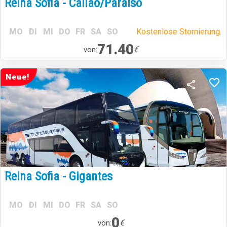
Reina Sofia - Callao/Paraiso
MO
DI
MI
DO
FR
SA
SO
Kostenlose Stornierung.
71.40
€
von:
Neue!
Reina Sofia - Gigantes
MO
DI
MI
DO
FR
SA
SO
0
€
von: