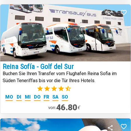
Reina Sofía - Golf del Sur
Buchen Sie Ihren Transfer vom Flughafen Reina Sofia im
Süden Teneriffas bis vor die Tür Ihres Hotels.
(22)
MO
DI
MI
DO
FR
SA
SO
46.80
€
von: