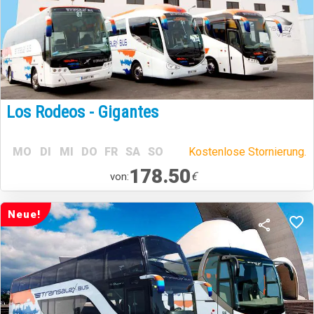
Los Rodeos - Gigantes
MO
DI
MI
DO
FR
SA
SO
Kostenlose Stornierung.
178.50
€
von:
Neue!