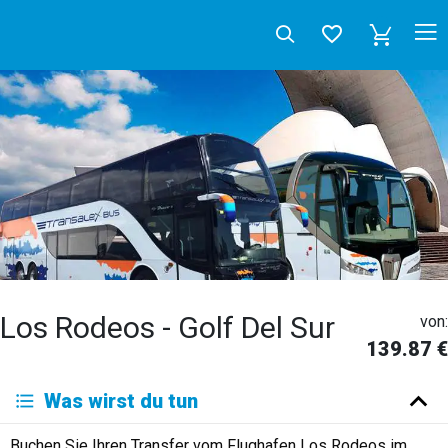
Los Rodeos - Golf Del Sur
von:
139.87 €
Deutsch
Was wirst du tun
English
Español
Français
Italiano
Neerlandés
Buchen Sie Ihren Transfer vom Flughafen Los Rodeos im