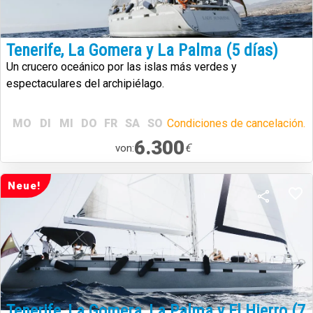
Tenerife, La Gomera y La Palma (5 días)
Un crucero oceánico por las islas más verdes y
espectaculares del archipiélago.
MO
DI
MI
DO
FR
SA
SO
Condiciones de cancelación.
6.300
€
von:
Neue!
Tenerife, La Gomera, La Palma y El Hierro (7