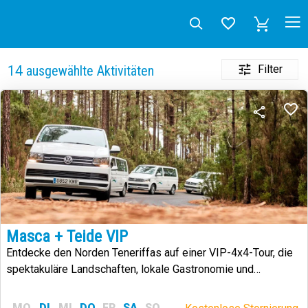
Filter
14
ausgewählte Aktivitäten
Masca + Teide VIP
Entdecke den Norden Teneriffas auf einer VIP-4x4-Tour, die
spektakuläre Landschaften, lokale Gastronomie und
exklusiven Komfort vereint.
MO
DI
MI
DO
FR
SA
SO