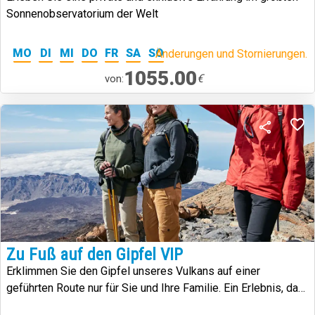
Sonnenobservatorium der Welt
MO
DI
MI
DO
FR
SA
SO
Änderungen und Stornierungen.
1055.00
€
von:
Zu Fuß auf den Gipfel VIP
Erklimmen Sie den Gipfel unseres Vulkans auf einer
geführten Route nur für Sie und Ihre Familie. Ein Erlebnis, das
Sie auf den höchsten Gipfel Spaniens führt.