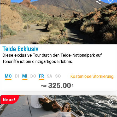
Teide Exklusiv
Diese exklusive Tour durch den Teide-Nationalpark auf
Teneriffa ist ein einzigartiges Erlebnis.
MO
DI
MI
DO
FR
SA
SO
Kostenlose Stornierung.
325.00
€
von:
Neue!