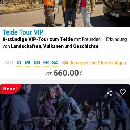
Teide Tour VIP
8-stündige VIP-Tour zum Teide
mit Freunden – Erkundung
von
Landschaften
,
Vulkanen
und
Geschichte
.
MO
DI
MI
DO
FR
SA
SO
Änderungen und Stornierungen.
660.00
€
von:
Neue!