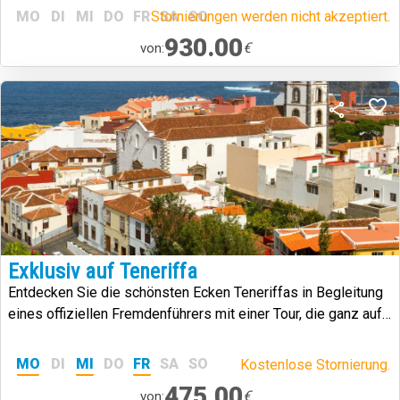
MO
DI
MI
DO
FR
Stornierungen werden nicht akzeptiert.
SA
SO
930.00
€
von:
Exklusiv auf Teneriffa
Entdecken Sie die schönsten Ecken Teneriffas in Begleitung
eines offiziellen Fremdenführers mit einer Tour, die ganz auf
Ihre Bedürfnisse und Ihren Geschmack zugeschnitten ist.
MO
DI
MI
DO
FR
SA
SO
Kostenlose Stornierung.
475.00
€
von: