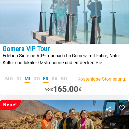
Gomera VIP Tour
Erleben Sie eine VIP-Tour nach La Gomera mit Fähre, Natur,
Kultur und lokaler Gastronomie und entdecken Sie
einzigartige Landschaften und die Pfeifsprache El Silbo
Gomero
MO
DI
MI
DO
FR
SA
SO
Kostenlose Stornierung.
165.00
€
von:
Neue!