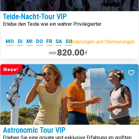
Teide-Nacht-Tour VIP
Erlebe den Teide wie ein wahrer Privilegierter
MO
DI
MI
DO
FR
SA
SO
Änderungen und Stornierungen.
820.00
€
von:
Neue!
Astronomic Tour VIP
Erleben Sie eine private und exklusive Erfahrung im größten