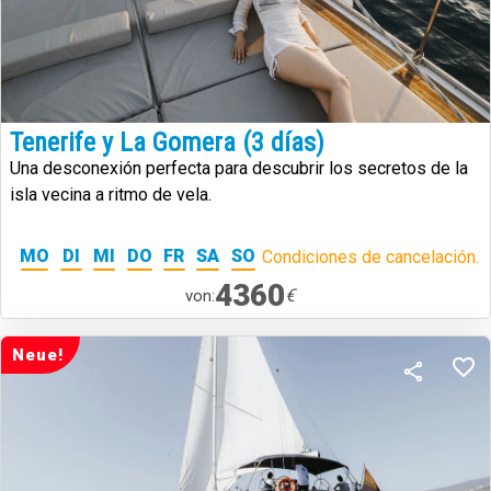
Tenerife y La Gomera (3 días)
Una desconexión perfecta para descubrir los secretos de la
isla vecina a ritmo de vela.
MO
DI
MI
DO
FR
SA
SO
Condiciones de cancelación.
4360
€
von:
Neue!