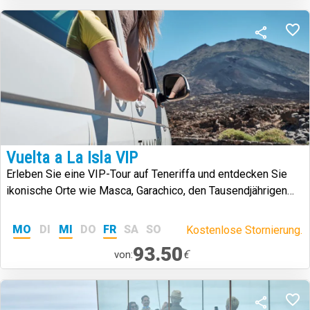
Vuelta a La Isla VIP
Erleben Sie eine VIP-Tour auf Teneriffa und entdecken Sie
ikonische Orte wie Masca, Garachico, den Tausendjährigen
Drachenbaum und den Teide
MO
DI
MI
DO
FR
SA
SO
Kostenlose Stornierung.
93.50
€
von: