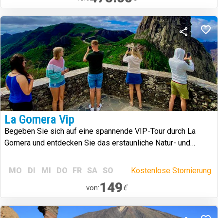
La Gomera Vip
Begeben Sie sich auf eine spannende VIP-Tour durch La
Gomera und entdecken Sie das erstaunliche Natur- und
Kulturerbe der Insel.
MO
DI
MI
DO
FR
SA
SO
Kostenlose Stornierung.
149
€
von: