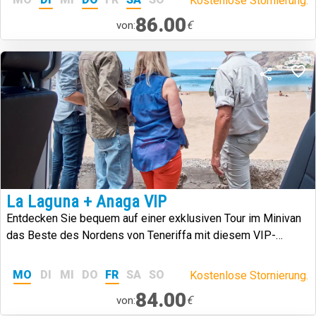
Kostenlose Stornierung.
86.00
€
von:
La Laguna + Anaga VIP
Entdecken Sie bequem auf einer exklusiven Tour im Minivan
das Beste des Nordens von Teneriffa mit diesem VIP-
Erlebnis durch Anaga und La Laguna.
MO
DI
MI
DO
FR
SA
SO
Kostenlose Stornierung.
84.00
€
von: