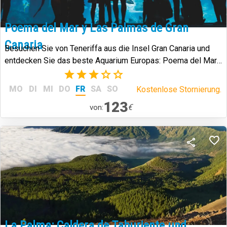
Poema del Mar y Las Palmas de Gran
Canaria
Besuchen Sie von Teneriffa aus die Insel Gran Canaria und
entdecken Sie das beste Aquarium Europas: Poema del Mar,
die berühmte Destillerie Arehucas und das historische Viertel
(2)
Vegueta.
MO
DI
MI
DO
FR
SA
SO
Kostenlose Stornierung.
123
€
von:
La Palma: Caldera de Taburiente und