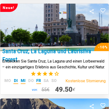
Neue!
-10%
Santa Cruz, La Laguna und Laurisilva
Forest
Entdecken Sie Santa Cruz, La Laguna und einen Lorbeerwald
– ein einzigartiges Erlebnis aus Geschichte, Kultur und Natur.
(44)
MO
DI
MI
DO
FR
SA
SO
Kostenlose Stornierung.
49.50
55€
€
von: