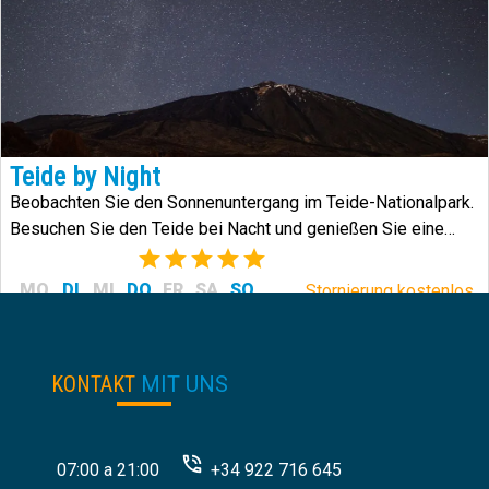
Teide by Night
Beobachten Sie den Sonnenuntergang im Teide-Nationalpark.
Besuchen Sie den Teide bei Nacht und genießen Sie eine
astronomische Beobachtung.
(1)
MO
DI
MI
DO
FR
SA
SO
Stornierung kostenlos.
89
€
von:
KONTAKT
MIT UNS
07:00 a 21:00
+34 922 716 645