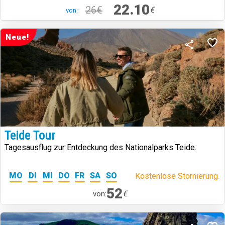
22.10
26€
€
von:
Neue!
Teide Tour
Tagesausflug zur Entdeckung des Nationalparks Teide.
MO
DI
MI
DO
FR
SA
SO
Kostenlose Stornierung.
52
€
von: