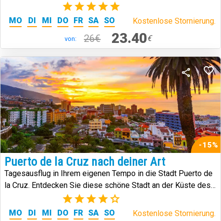
Südküste der Insel.
(1)
MO
DI
MI
DO
FR
SA
SO
Kostenlose Stornierung.
23.40
26€
€
von:
-15%
Puerto de la Cruz nach deiner Art
Tagesausflug in Ihrem eigenen Tempo in die Stadt Puerto de
la Cruz. Entdecken Sie diese schöne Stadt an der Küste des
Orotavatals.
(3)
MO
DI
MI
DO
FR
SA
SO
Kostenlose Stornierung.