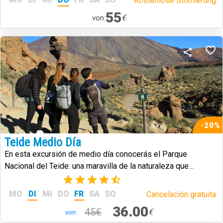
Kostenlose Stornierung.
55
€
von:
-20%
Teide Medio Día
En esta excursión de medio día conocerás el Parque
Nacional del Teide: una maravilla de la naturaleza que
caracteriza a la isla de Tenerife.
(17)
MO
DI
MI
DO
FR
SA
SO
Cancelación gratuita.
36.00
45€
€
von: