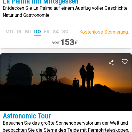
La Palma mit Mittagessen
Entdecken Sie La Palma auf einem Ausflug voller Geschichte,
Natur und Gastronomie.
MO
DI
MI
DO
FR
SA
SO
Kostenlose Stornierung.
153
€
von:
Astronomic Tour
Besuchen Sie das größte Sonnenobservatorium der Welt und
beobachten Sie die Sterne des Teide mit Fernrohrteleskopen.