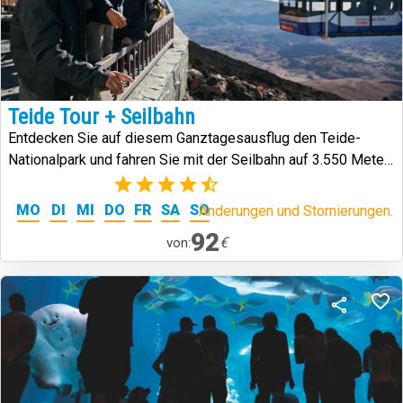
Teide Tour + Seilbahn
Entdecken Sie auf diesem Ganztagesausflug den Teide-
Nationalpark und fahren Sie mit der Seilbahn auf 3.550 Meter
Höhe!
(5)
MO
DI
MI
DO
FR
SA
SO
Änderungen und Stornierungen.
92
€
von: