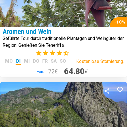
-10%
Aromen und Wein
Geführte Tour durch traditionelle Plantagen und Weingüter der
Region: Genießen Sie Teneriffa.
(14)
MO
DI
MI
DO
FR
SA
SO
Kostenlose Stornierung.
64.80
72€
€
von: