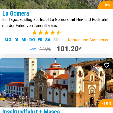
-8%
La Gomera
Ein Tagesausflug zur Insel La Gomera mit Hin- und Rückfahrt
mit der Fähre von Teneriffa aus.
(342)
MO
DI
MI
DO
FR
SA
SO
Kostenlose Stornierung.
101.20
110€
€
von:
-10%
Inselrundfahrt + Masca