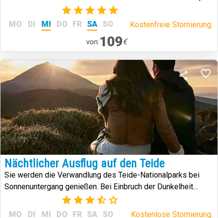
(1)
MO
DI
MI
DO
FR
SA
SO
Kostenfreie Stornierung.
109
€
von:
Nächtlicher Ausflug auf den Teide
Sie werden die Verwandlung des Teide-Nationalparks bei
Sonnenuntergang genießen. Bei Einbruch der Dunkelheit
werden Sie die Sterne am Teide-Himmel sehen, einem der
(3)
schönsten der Welt.
MO
DI
MI
DO
FR
SA
SO
Kostenlose Stornierung.