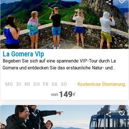
La Gomera Vip
Begeben Sie sich auf eine spannende VIP-Tour durch La
Gomera und entdecken Sie das erstaunliche Natur- und
Kulturerbe der Insel.
MO
DI
MI
DO
FR
SA
SO
Kostenlose Stornierung.
149
€
von: