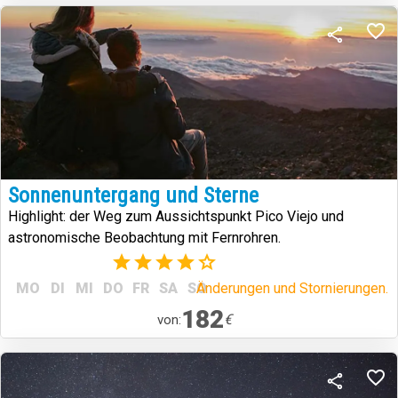
Sonnenuntergang und Sterne
Highlight: der Weg zum Aussichtspunkt Pico Viejo und
astronomische Beobachtung mit Fernrohren.
(8)
MO
DI
MI
DO
FR
SA
SO
Änderungen und Stornierungen.
182
€
von: