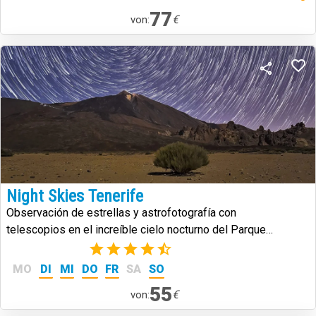
77
€
von:
Night Skies Tenerife
Observación de estrellas y astrofotografía con
telescopios en el increíble cielo nocturno del Parque
Nacional del Teide.
(2)
MO
DI
MI
DO
FR
SA
SO
55
€
von: