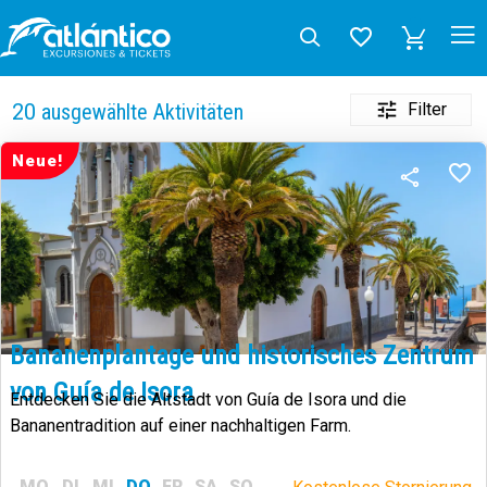
Filter
20
ausgewählte Aktivitäten
Neue!
Bananenplantage und historisches Zentrum
von Guía de Isora
Entdecken Sie die Altstadt von Guía de Isora und die
Bananentradition auf einer nachhaltigen Farm.
MO
DI
MI
DO
FR
SA
SO