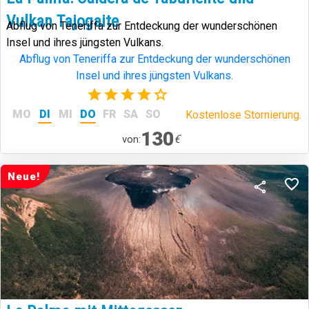
Vulkan Tajogaite
Abflug von Teneriffa zur Entdeckung der wunderschönen
Insel und ihres jüngsten Vulkans.
Abflug von Teneriffa zur Entdeckung der wunderschönen
Insel und ihres jüngsten Vulkans.
(24)
MO
DI
MI
DO
FR
SA
SO
Kostenlose Stornierung.
130
€
von:
Neue!