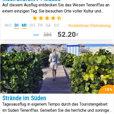
Auf diesem Ausflug entdecken Sie das Wesen Teneriffas an
einem einzigen Tag. Sie besuchen Orte voller Kultur und
Geschichte.
(59)
MO
DI
MI
DO
FR
SA
SO
Kostenlose Stornierung.
52.20
58€
€
von:
-10%
Strände im Süden
Tagesausflug in eigenem Tempo durch das Touristengebiet
im Süden Teneriffas. Genießen Sie die herrliche und sonnige