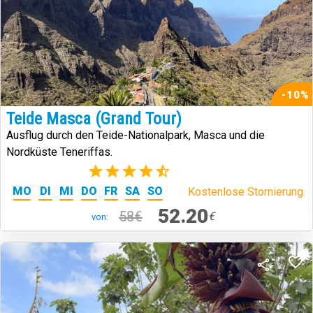
-10%
Teide Masca (Grand Tour)
Ausflug durch den Teide-Nationalpark, Masca und die
Nordküste Teneriffas.
(273)
MO
DI
MI
DO
FR
SA
SO
Kostenlose Stornierung.
52.20
58€
€
von: