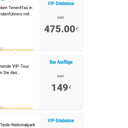
VIP-Erlebnisse
ken Teneriffas in
emdenführers mit
von:
edürfnisse und Ihren
475.00
€
SO
stenlose Stornierung.
Bus Ausflüge
nnende VIP-Tour
n Sie das
von:
be der Insel.
149
€
SO
stenlose Stornierung.
VIP-Erlebnisse
 Teide-Nationalpark