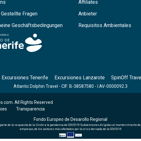
Uns
Affiliates
 Gestellte Fragen
Anbieter
meine Geschäftsbedingungen
Requisitos Ambientales
Excursiones Tenerife
Excursiones Lanzarote
SpinOff Trave
Atlantic Dolphin Travel - CIF: B-38587580 - I.AV-0000092.3
s.com. All Rights Reserved
kies
Transparencia
|
Fondo Europeo de Desarollo Regional
 parte de la respuesta de la Unión a la pandemia de COVID-19.Subvenciones dirigidas al mantenimiento d
empresas, de los sectores más afectados por la crisis derivada de la COVID-19