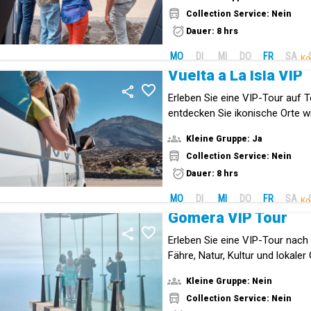
Laguna.
Collection Service: Nein
Dauer: 8 hrs
MO
DI
MI
DO
FR
SA
Ko
Vuelta a La Isla VIP
Erleben Sie eine VIP-Tour auf T
entdecken Sie ikonische Orte w
Garachico, den Tausendjährig
Kleine Gruppe: Ja
den Teide
Collection Service: Nein
Dauer: 8 hrs
MO
DI
MI
DO
FR
SA
Ko
Gomera VIP Tour
Erleben Sie eine VIP-Tour nac
Fähre, Natur, Kultur und lokale
entdecken Sie einzigartige Lan
Kleine Gruppe: Nein
Pfeifsprache El Silbo Gomero
Collection Service: Nein