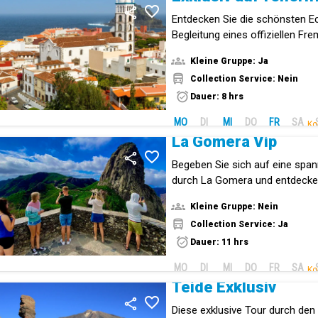
Entdecken Sie die schönsten Ec
Begleitung eines offiziellen Fr
einer Tour, die ganz auf Ihre B
Kleine Gruppe: Ja
Geschmack zugeschnitten ist.
Collection Service: Nein
Dauer: 8 hrs
MO
DI
MI
DO
FR
SA
Ko
La Gomera Vip
Begeben Sie sich auf eine spa
durch La Gomera und entdecke
erstaunliche Natur- und Kulturer
Kleine Gruppe: Nein
Collection Service: Ja
Dauer: 11 hrs
MO
DI
MI
DO
FR
SA
Ko
Teide Exklusiv
Diese exklusive Tour durch den