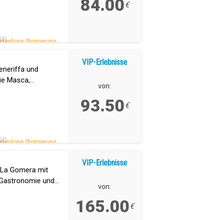
84.00
€
SO
stenlose Stornierung.
VIP-Erlebnisse
eneriffa und
ie Masca,
von:
en Drachenbaum und
93.50
€
SO
stenlose Stornierung.
VIP-Erlebnisse
h La Gomera mit
r Gastronomie und
von:
dschaften und die
165.00
€