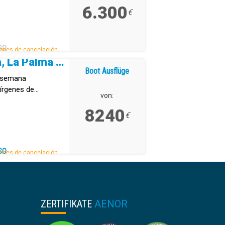
6.300
€
SO
ones de cancelación.
Tenerife, La Gomera, La Palma y El Hierro (7 días)
Boot Ausflüge
a semana
írgenes de
von:
8240
€
SO
ones de cancelación.
ZERTIFIKATE
AENOR