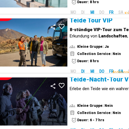
Dauer: 8 hrs
MO
DI
MI
DO
FR
SA
Ko
NEUE!
Teide Tour VIP
8-stündige VIP-Tour zum Te
Erkundung von
Landschaften
Geschichte
.
Kleine Gruppe: Ja
Collection Service: Nein
Dauer: 8 hrs
MO
DI
MI
DO
FR
SA
Änderunge
NEUE!
Teide-Nacht-Tour V
Erlebe den Teide wie ein wahrer 
Kleine Gruppe: Nein
Collection Service: Nein
Dauer: 6 - 7 hrs