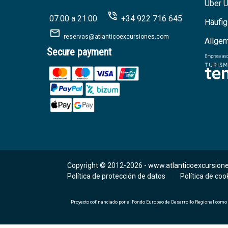
Über 
07:00 a 21:00
+34 922 716 645
Häufig
reservas@atlanticoexcursiones.com
Allge
Secure payment
Copyright © 2012-2026 -
www.atlanticoexcursione
Política de protección de datos
Política de coo
|
Proyecto cofinanciado por el Fondo Europeo de Desarrollo Regional como