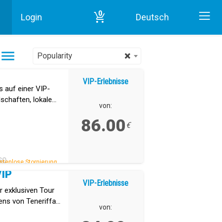
0
Login
Deutsch
Start
VIP-Erlebnisse in Teneriffa
×
Popularity
VIP-Erlebnisse
 auf einer VIP-
schaften, lokale
von:
mfort vereint.
86.00
€
SO
stenlose Stornierung.
VIP
VIP-Erlebnisse
r exklusiven Tour
ens von Teneriffa
von:
 Anaga und La