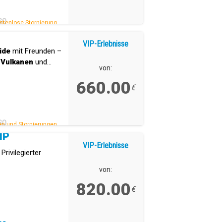
SO
stenlose Stornierung.
VIP-Erlebnisse
ide
mit Freunden –
,
Vulkanen
und
von:
660.00
€
SO
n und Stornierungen.
IP
VIP-Erlebnisse
Privilegierter
von:
820.00
€