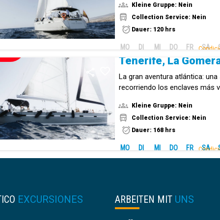
Kleine Gruppe: Nein
Collection Service: Nein
Dauer: 120 hrs
MO
DI
MI
DO
FR
SA
Condici
NEUE!
La gran aventura atlántica: un
recorriendo los enclaves más v
Canarias.
Kleine Gruppe: Nein
Collection Service: Nein
Dauer: 168 hrs
MO
DI
MI
DO
FR
SA
Condici
TICO
EXCURSIONES
ARBEITEN MIT
UNS