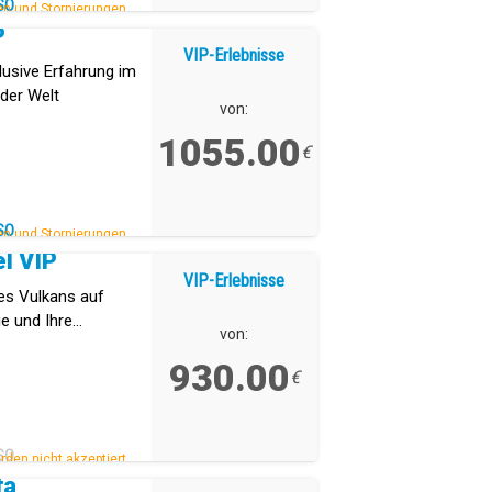
SO
n und Stornierungen.
P
VIP-Erlebnisse
klusive Erfahrung im
der Welt
von:
1055.00
€
SO
n und Stornierungen.
el VIP
VIP-Erlebnisse
es Vulkans auf
ie und Ihre
von:
uf den höchsten
930.00
€
SO
den nicht akzeptiert.
fa