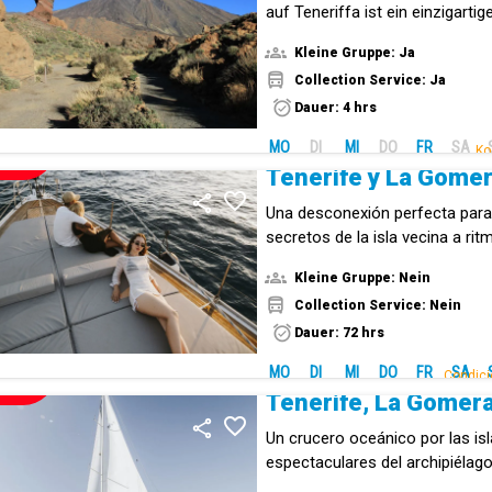
auf Teneriffa ist ein einzigartig
Kleine Gruppe: Ja
Collection Service: Ja
Dauer: 4 hrs
MO
DI
MI
DO
FR
SA
Ko
NEUE!
Tenerife y La Gomer
Una desconexión perfecta para
secretos de la isla vecina a rit
Kleine Gruppe: Nein
Collection Service: Nein
Dauer: 72 hrs
MO
DI
MI
DO
FR
SA
Condici
NEUE!
Un crucero oceánico por las is
espectaculares del archipiélago