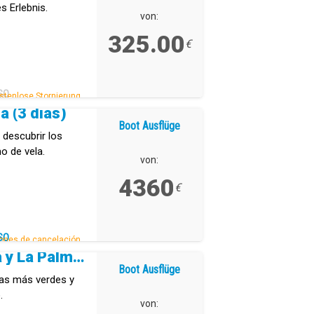
es Erlebnis.
von:
325.00
€
SO
stenlose Stornierung.
a (3 días)
Boot Ausflüge
 descubrir los
mo de vela.
von:
4360
€
SO
ones de cancelación.
Tenerife, La Gomera y La Palma (5 días)
Boot Ausflüge
las más verdes y
.
von: