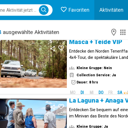
Favoriten
Aktivitäten
ose menu
4
ausgewählte Aktivitäten
Masca + Teide VIP
Entdecke den Norden Teneriffas
4x4-Tour, die spektakuläre Land
Gastronomie und exklusiven Ko
Kleine Gruppe: Nein
Collection Service: Ja
Dauer: 8 hrs
MO
DI
MI
DO
FR
SA
Ko
La Laguna + Anaga 
Entdecken Sie bequem auf eine
im Minivan das Beste des Nord
mit diesem VIP-Erlebnis durch
Kleine Gruppe: Ja