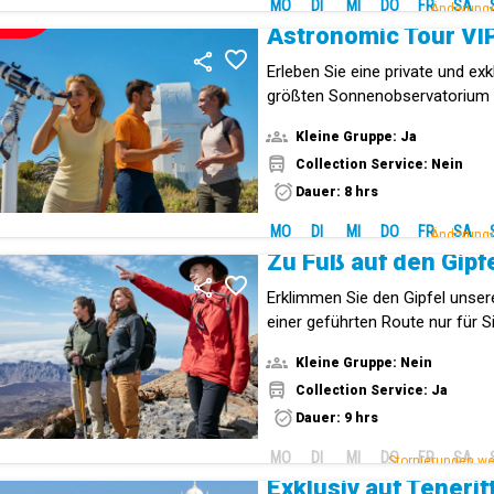
MO
DI
MI
DO
FR
SA
Änderunge
NEUE!
Astronomic Tour VI
Erleben Sie eine private und ex
größten Sonnenobservatorium 
Kleine Gruppe: Ja
Collection Service: Nein
Dauer: 8 hrs
MO
DI
MI
DO
FR
SA
Änderunge
Zu Fuß auf den Gipf
Erklimmen Sie den Gipfel unser
einer geführten Route nur für S
Familie. Ein Erlebnis, das Sie a
Kleine Gruppe: Nein
Gipfel Spaniens führt.
Collection Service: Ja
Dauer: 9 hrs
MO
DI
MI
DO
FR
SA
Stornierungen wer
Exklusiv auf Tenerif