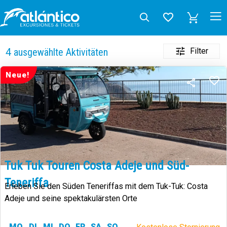
Filter
4
ausgewählte Aktivitäten
Neue!
Tuk Tuk Touren Costa Adeje und Süd-
Teneriffa
Erleben Sie den Süden Teneriffas mit dem Tuk-Tuk: Costa
Adeje und seine spektakulärsten Orte
MO
DI
MI
DO
FR
SA
SO