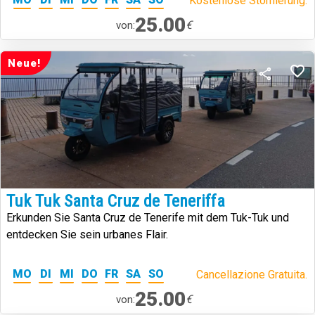
Kostenlose Stornierung.
25.00
€
von:
Neue!
Tuk Tuk Santa Cruz de Teneriffa
Erkunden Sie Santa Cruz de Tenerife mit dem Tuk-Tuk und
entdecken Sie sein urbanes Flair.
MO
DI
MI
DO
FR
SA
SO
Cancellazione Gratuita.
25.00
€
von: