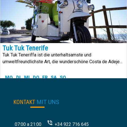
Tuk Tuk Tenerife
Tuk Tuk Teneriffa ist die unterhaltsamste und
umweltfreundlichste Art, die wunderschöne Costa de Adeje
mit ihrer unendlichen Vielfalt zu besuchen.
MO
DI
MI
DO
FR
SA
SO
24.00
€
von:
KONTAKT
MIT UNS
07:00 a 21:00
+34 922 716 645