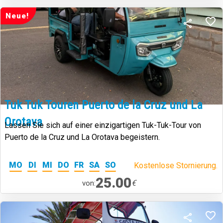
Neue!
Tuk Tuk Touren Puerto de la Cruz und La
Orotava
Lassen Sie sich auf einer einzigartigen Tuk-Tuk-Tour von
Puerto de la Cruz und La Orotava begeistern.
MO
DI
MI
DO
FR
SA
SO
Kostenlose Stornierung.
25.00
€
von: