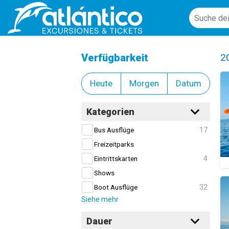
Wassersport
Cl
Verfügbarkeit
2
Heute
Morgen
Datum
Kategorien
17
Bus Ausflüge
Freizeitparks
4
Eintrittskarten
Shows
32
Boot Ausflüge
Siehe mehr
Dauer