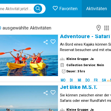
Favoriten
Aktivitäten
ose menu
0
ausgewählte Aktivitäten
Adventoure - Safari
An Bord eines Kajaks können S
Reservat besuchen und mit etw
sehen. Genießen Sie die Umwelt
Kleine Gruppe: Ja
Weise.
Collection Service: Nein
Dauer: 3 hrs
MO
DI
MI
DO
FR
SA
Ko
Jet Bike M.S.T.
Sie können zwischen einer der
Safaris oder einer Rundfahrt mi
wählen.
Kleine Gruppe: Ja