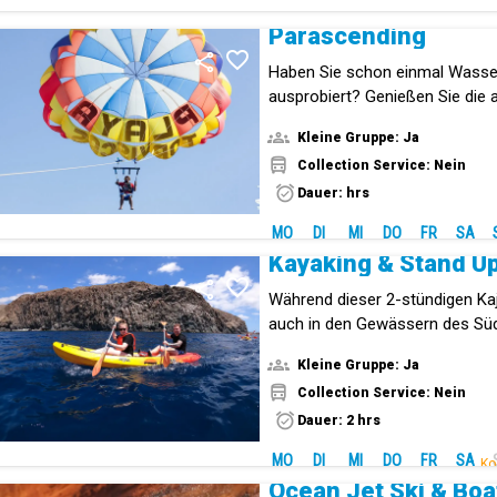
Parascending
Haben Sie schon einmal Wasser
ausprobiert? Genießen Sie die
Aussicht 80 Meter über der Küs
Kleine Gruppe: Ja
Collection Service: Nein
Dauer: hrs
MO
DI
MI
DO
FR
SA
Während dieser 2-stündigen Ka
auch in den Gewässern des Süd
schnorcheln.
Kleine Gruppe: Ja
Collection Service: Nein
Dauer: 2 hrs
MO
DI
MI
DO
FR
SA
Ko
Ocean Jet Ski & Boa