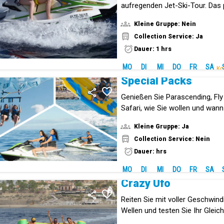
aufregenden Jet-Ski-Tour. Das 
um das Meer und die Natur zu 
Kleine Gruppe: Nein
Collection Service: Ja
Dauer: 1 hrs
MO
DI
MI
DO
FR
SA
Ko
Special Packs
Genießen Sie Parascending, Fly
Safari, wie Sie wollen und wann
diesen speziellen Paketen.
Kleine Gruppe: Ja
Collection Service: Nein
Dauer: hrs
MO
DI
MI
DO
FR
SA
Crazy Ufo
Reiten Sie mit voller Geschwind
Wellen und testen Sie Ihr Glei
Crazy Ufo.