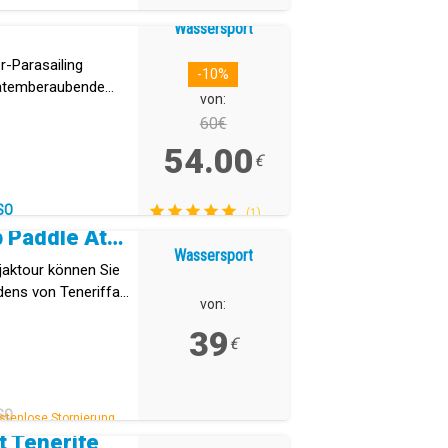
Wassersport
-Parasailing
-10%
 atemberaubende
von:
te von Teneriffa.
60€
54.00
€
SO
(1)
Kayaking & Stand Up Paddle Atlantis
Wassersport
jaktour können Sie
ens von Teneriffa
von:
39
€
SO
stenlose Stornierung.
t Tenerife