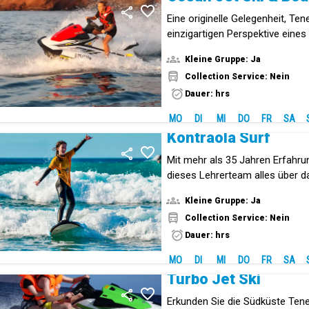
Eine originelle Gelegenheit, Ten
einzigartigen Perspektive eines
entdecken.
Kleine Gruppe: Ja
Collection Service: Nein
Dauer: hrs
MO
DI
MI
DO
FR
SA
Kontraola Surf
Mit mehr als 35 Jahren Erfahru
dieses Lehrerteam alles über d
Kleine Gruppe: Ja
Collection Service: Nein
Dauer: hrs
MO
DI
MI
DO
FR
SA
Turbo Jet Ski
Erkunden Sie die Südküste Tener