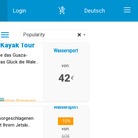
0
Login
Deutsch
Start
Wassersport in Teneriffa
×
Popularity
 Kayak Tour
Wassersport
ie das Guaza-
as Glück die Wale
von:
 auf nachhaltige
42
€
SO
stenlose Stornierung.
Wassersport
 vorgeschlagenen
-10%
t Ihrem Jetski
von:
60€