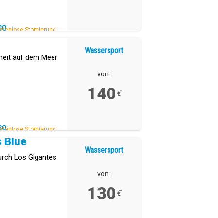
SO
stenlose Stornierung.
Wassersport
iheit auf dem Meer
von:
140
€
SO
stenlose Stornierung.
s Blue
Wassersport
urch Los Gigantes
von:
130
€