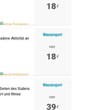
18
€
SO
stenlose Stornierung.
Wassersport
adene Aktivität an
von:
18
€
SO
stenlose Stornierung.
Wassersport
 Seiten des Südens
Art und Weise
von:
39
€