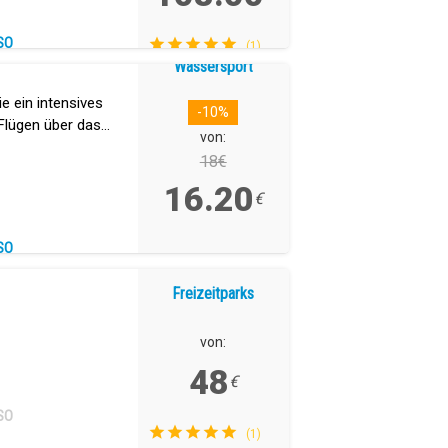
SO
(1)
Wassersport
e ein intensives
-10%
Flügen über das
von:
18€
16.20
€
SO
Freizeitparks
von:
48
€
SO
(1)