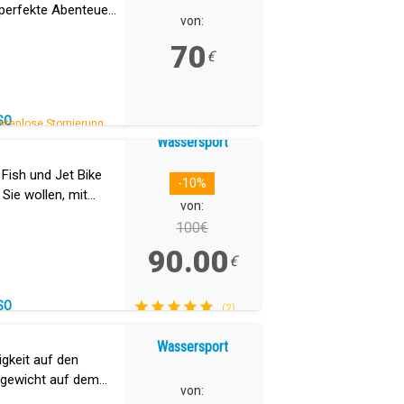
perfekte Abenteuer,
von:
genießen!
70
€
SO
stenlose Stornierung.
Wassersport
 Fish und Jet Bike
-10%
 Sie wollen, mit
von:
100€
90.00
€
SO
(2)
Wassersport
igkeit auf den
chgewicht auf dem
von: