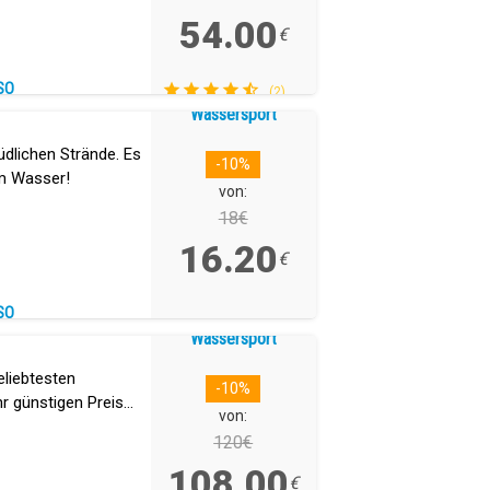
54.00
€
SO
(2)
Wassersport
südlichen Strände. Es
-10%
em Wasser!
von:
18€
16.20
€
SO
Wassersport
eliebtesten
-10%
r günstigen Preis
von:
120€
108.00
€