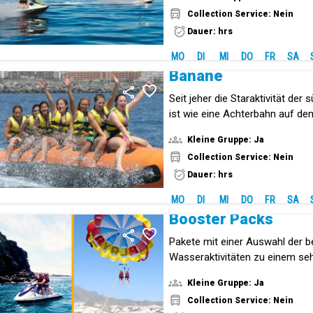
Collection Service: Nein
Dauer: hrs
MO
DI
MI
DO
FR
SA
Banane
Seit jeher die Staraktivität der 
ist wie eine Achterbahn auf d
Kleine Gruppe: Ja
Collection Service: Nein
Dauer: hrs
MO
DI
MI
DO
FR
SA
Booster Packs
Pakete mit einer Auswahl der b
Wasseraktivitäten zu einem seh
für einen aufregenden Tag!
Kleine Gruppe: Ja
Collection Service: Nein