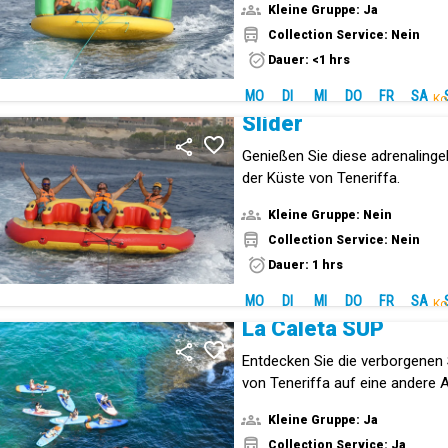
Kleine Gruppe: Ja
Collection Service: Nein
Dauer: <1 hrs
MO
DI
MI
DO
FR
SA
Ko
Slider
Genießen Sie diese adrenalingel
der Küste von Teneriffa.
Kleine Gruppe: Nein
Collection Service: Nein
Dauer: 1 hrs
MO
DI
MI
DO
FR
SA
Ko
La Caleta SUP
Entdecken Sie die verborgenen
von Teneriffa auf eine andere 
Kleine Gruppe: Ja
Collection Service: Ja