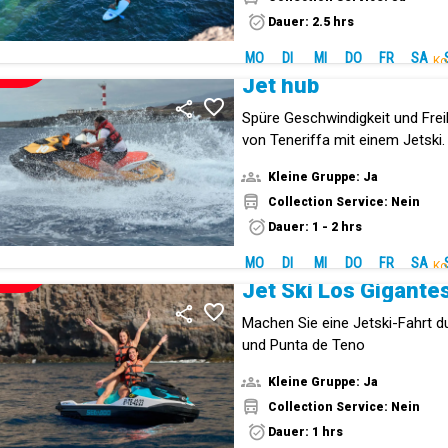
Dauer: 2.5 hrs
MO
DI
MI
DO
FR
SA
Ko
NEUE!
Jet hub
Spüre Geschwindigkeit und Fre
von Teneriffa mit einem Jetski.
Kleine Gruppe: Ja
Collection Service: Nein
Dauer: 1 - 2 hrs
MO
DI
MI
DO
FR
SA
Ko
NEUE!
Jet Ski Los Gigante
Machen Sie eine Jetski-Fahrt d
und Punta de Teno
Kleine Gruppe: Ja
Collection Service: Nein
Dauer: 1 hrs