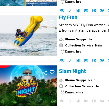
Dauer: hrs
MO
DI
MI
DO
FR
SA
Fly Fish
Mit dem MST Fly Fish werden Si
Erlebnis mit atemberaubenden 
Wasser erleben.
Kleine Gruppe: Ja
Collection Service: Nein
Dauer: hrs
MO
DI
MI
DO
FR
SA
NEUE!
Siam Night
Kleine Gruppe: Nein
Collection Service: Ja
Dauer: 4 hrs
MO
DI
MI
DO
FR
SA