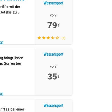
Wassersport
eriffa mit der
 Jetskis zu
von:
79
€
(2)
SO
Wassersport
ng bringt Ihnen
as Surfen bei.
von:
35
€
SO
Wassersport
iffas bei einer