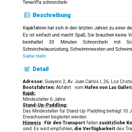
Teneriffa schnorcheln.
Beschreibung
Kajakfahren hat sich in den letzten Jahren zu einer d
Es ist einfach und macht Spaß, Sie brauchen keine V
beinhaltet 30 Minuten Schnorcheln mit Sch
Schnorchelausrüstung, Schwimmwesten und Schwim
Siehe mehr
Detail
Adresse:
Guayero 2, Av. Juan Carlos I, 26, Los Cristi
Bootsfahrten:
Abfahrt
vom
Hafen von Las Gallet
Kajak:
Mindestalter 6 Jahre.
Stand-Up-Paddling:
Das Mindestalter für Stand-Up-Paddling beträgt 10 
Erwachsenen begleitet werden.
Hinweis
:
Für den Transport
fallen
zusätzliche K
sind. Es wird empfohlen,
die Verfügbarkeit
des Tra