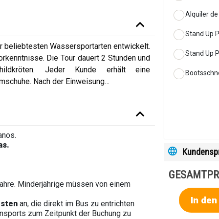
Alquiler d
Stand Up P
er beliebtesten Wassersportarten entwickelt.
Stand Up P
orkenntnisse. Die Tour dauert 2 Stunden und
ildkröten. Jeder Kunde erhält eine
Bootsschno
mschuhe. Nach der Einweisung
…
anos.
as.
Kundensp
GESAMTPR
Jahre. Minderjährige müssen von einem
In de
osten
an, die direkt im Bus zu entrichten
nsports zum Zeitpunkt der Buchung zu