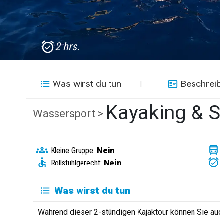
2 hrs.
Was wirst du tun
Beschrei
Kayaking & S
Wassersport >
Kleine Gruppe:
Nein
Rollstuhlgerecht:
Nein
Was wirst du tun
Während dieser 2-stündigen Kajaktour können Sie a