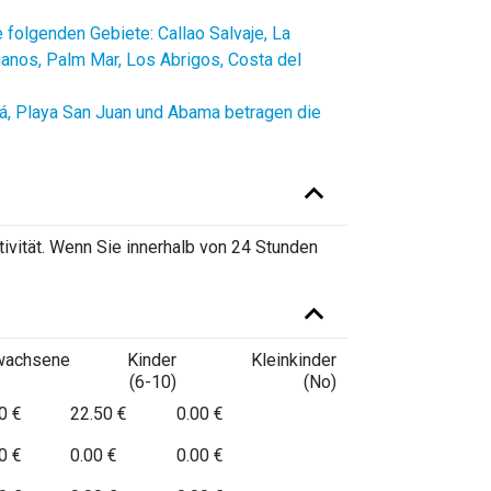
e folgenden Gebiete: Callao Salvaje, La
ianos, Palm Mar, Los Abrigos, Costa del
alá, Playa San Juan und Abama betragen die
ivität. Wenn Sie innerhalb von 24 Stunden
wachsene
Kinder
Kleinkinder
(6-10)
(No)
0 €
22.50 €
0.00 €
0 €
0.00 €
0.00 €