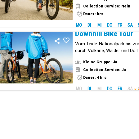
Collection Service: Nein
Dauer: hrs
MO
DI
MI
DO
FR
SA
Downhill Bike Tour
Vom Teide-Nationalpark bis z
durch Vulkane, Wälder und Dörf
Kleine Gruppe: Ja
Collection Service: Ja
Dauer: 4 hrs
MO
DI
MI
DO
FR
SA
Ko