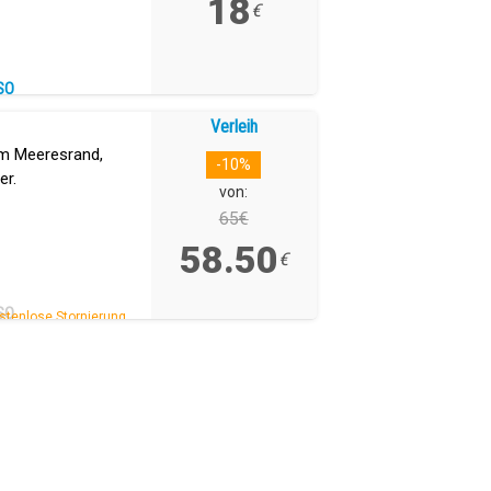
18
€
SO
Fahrradtouren und
Verleih
um Meeresrand,
-10%
er.
von:
65€
58.50
€
SO
stenlose Stornierung.