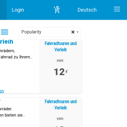
0
Login
Deutsch
Start
Fahrradtouren und Verleih in Teneriffa
×
Popularity
rleih
Fahrradtouren und
Verleih
nrädern,
 Fahrrad zu Ihrem
von:
 von Teneriffa
12
€
SO
e
Fahrradtouren und
Verleih
rräder.
n bieten sie
von:
weite