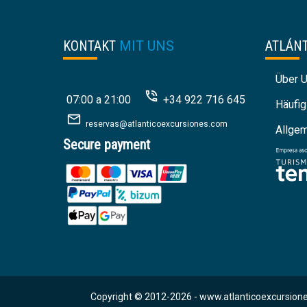
KONTAKT
MIT UNS
ATLÁN
Über 
07:00 a 21:00
+34 922 716 645
Häufig
reservas@atlanticoexcursiones.com
Allge
Secure payment
Copyright © 2012-2026 -
www.atlanticoexcursione