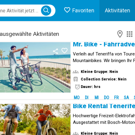
Favoriten
Aktivitäten
ose menu
ausgewählte Aktivitäten
Mr. Bike - Fahrradve
Verleih auf Teneriffa von Toure
Mountainbikes. Wir bringen Ihr
Hotel oder Apartment im Süden
Kleine Gruppe: Nein
Collection Service: Nein
Dauer: hrs
MO
DI
MI
DO
FR
SA
Bike Rental Tenerif
Hochwertige Freizeit-Elektrofah
Ausgestattet mit Bosch-Motore
Zuverlässigkeit und hohe Reich
Kleine Gruppe: Nein