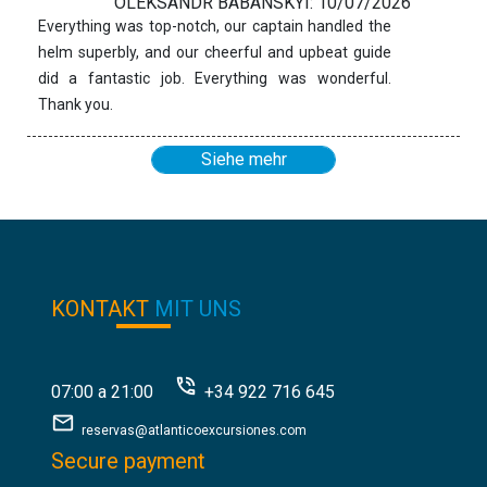
OLEKSANDR BABANSKYI: 10/07/2026
Everything was top-notch, our captain handled the
helm superbly, and our cheerful and upbeat guide
did a fantastic job. Everything was wonderful.
Thank you.
Siehe mehr
KONTAKT
MIT UNS
07:00 a 21:00
+34 922 716 645
reservas@atlanticoexcursiones.com
Secure payment