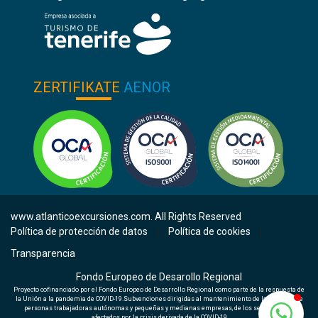
ZERTIFIKATE
AENOR
www.atlanticoexcursiones.com. All Rights Reserved
Política de protección de datos
Política de cookies
|
|
Transparencia
Fondo Europeo de Desarollo Regional
Proyecto cofinanciado por el Fondo Europeo de Desarrollo Regional como parte de la respuesta de
la Unión a la pandemia de COVID-19.Subvenciones dirigidas al mantenimiento de la actividad de
personas trabajadoras autónomas y pequeñas y medianas empresas, de los sectores más
afectados por la crisis derivada de la COVID-19