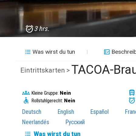
3 hrs.
Was wirst du tun
Beschrei
TACOA-Brau
Eintrittskarten >
Kleine Gruppe:
Nein
Rollstuhlgerecht:
Nein
Deutsch
English
Español
Fran
Neerlandés
Русский
Was wirst du tun