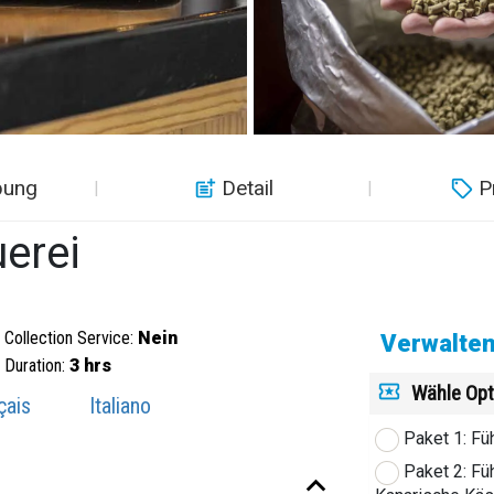
bung
Detail
P
erei
Collection Service:
Nein
Verwalten
Duration:
3 hrs
Wähle Opt
çais
Italiano
Paket 1: Fü
Paket 2: Fü