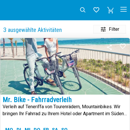
Filter
3
ausgewählte Aktivitäten
Mr. Bike - Fahrradverleih
Verleih auf Teneriffa von Tourenrädern, Mountainbikes. Wir
bringen Ihr Fahrrad zu Ihrem Hotel oder Apartment im Süden
von Teneriffa
MO
DI
MI
DO
FR
SA
SO