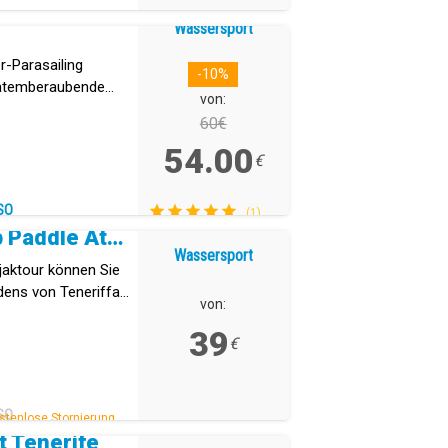
Wassersport
-Parasailing
-10%
 atemberaubende
von:
te von Teneriffa.
60€
54.00
€
SO
(1)
Kayaking & Stand Up Paddle Atlantis
Wassersport
jaktour können Sie
ens von Teneriffa
von:
39
€
SO
stenlose Stornierung.
t Tenerife