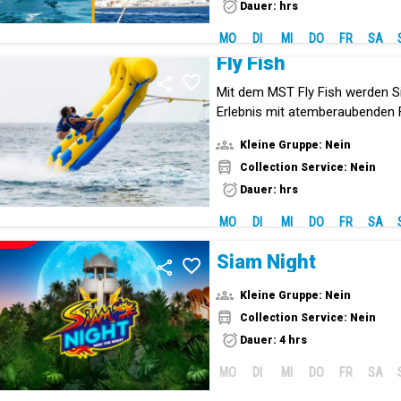
Dauer: hrs
MO
DI
MI
DO
FR
SA
Fly Fish
Mit dem MST Fly Fish werden Si
Erlebnis mit atemberaubenden 
Wasser erleben.
Kleine Gruppe: Nein
Collection Service: Nein
Dauer: hrs
MO
DI
MI
DO
FR
SA
NEUE!
Siam Night
Kleine Gruppe: Nein
Collection Service: Nein
Dauer: 4 hrs
MO
DI
MI
DO
FR
SA