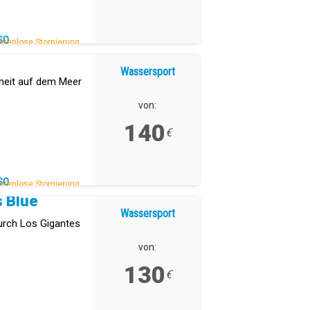
SO
stenlose Stornierung.
Wassersport
iheit auf dem Meer
von:
140
€
SO
stenlose Stornierung.
s Blue
Wassersport
urch Los Gigantes
von:
130
€