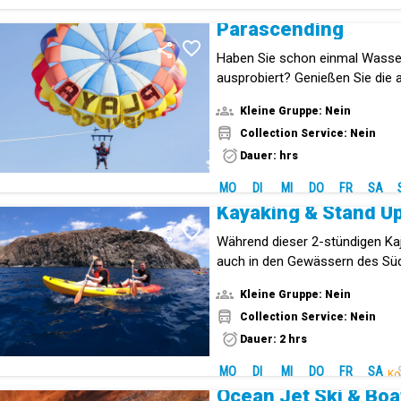
Parascending
Haben Sie schon einmal Wasser
ausprobiert? Genießen Sie die
Aussicht 80 Meter über der Küs
Kleine Gruppe: Nein
Collection Service: Nein
Dauer: hrs
MO
DI
MI
DO
FR
SA
Während dieser 2-stündigen Ka
auch in den Gewässern des Süd
schnorcheln.
Kleine Gruppe: Nein
Collection Service: Nein
Dauer: 2 hrs
MO
DI
MI
DO
FR
SA
Ko
Ocean Jet Ski & Boa