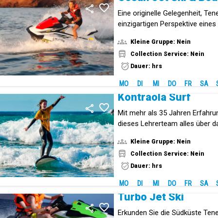
Eine originelle Gelegenheit, Ten
einzigartigen Perspektive eines
entdecken.
Kleine Gruppe: Nein
Collection Service: Nein
Dauer: hrs
MO
DI
MI
DO
FR
SA
Kontraola Surf
Mit mehr als 35 Jahren Erfahru
dieses Lehrerteam alles über d
Kleine Gruppe: Nein
Collection Service: Nein
Dauer: hrs
MO
DI
MI
DO
FR
SA
Turbo Jet Ski
Erkunden Sie die Südküste Tener