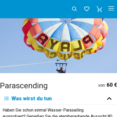
Parascending
60 €
von:
Deutsch
Was wirst du tun
English
Español
Français
Italiano
Neerlandés
Haben Sie schon einmal Wasser-Parasailing
Русский
ausprobiert? Genießen Sie die atemberaubende Aussicht 80