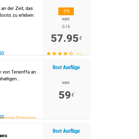
 an der Zeit, das
-5%
Boots zu erleben.
von:
61€
57.95
€
SO
(7)
Boot Ausflüge
e von Teneriffa an
haltigen
von:
59
€
SO
stenlose Stornierung.
Boot Ausflüge
ans
: