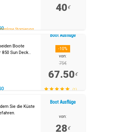
40
€
SO
stenlose Stornierung.
Boot Ausflüge
 beiden Boote
-10%
er 850 Sun Deck
von:
ey 52.2.
75€
67.50
€
SO
(1)
Boot Ausflüge
 dem Sie die Küste
efahren.
von:
28
€