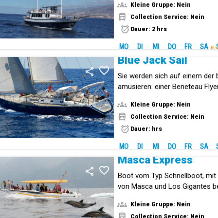
Kleine Gruppe: Nein
Collection Service: Nein
Dauer: 2 hrs
MO
DI
MI
DO
FR
SA
Ko
Blue Jack Sail
Sie werden sich auf einem der
amüsieren: einer Beneteau Fly
oder einer Jeanneau Sun Odyss
Kleine Gruppe: Nein
Collection Service: Nein
Dauer: hrs
MO
DI
MI
DO
FR
SA
Masca Express
Boot vom Typ Schnellboot, mit
von Masca und Los Gigantes b
Kleine Gruppe: Nein
Collection Service: Nein