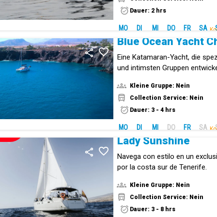
Dauer: 2 hrs
MO
DI
MI
DO
FR
SA
Ko
Blue Ocean Yacht C
Eine Katamaran-Yacht, die spezie
und intimsten Gruppen entwicke
Kleine Gruppe: Nein
Collection Service: Nein
Dauer: 3 - 4 hrs
MO
DI
MI
DO
FR
SA
Ko
NEUE!
Lady Sunshine
Navega con estilo en un exclus
por la costa sur de Tenerife.
Kleine Gruppe: Nein
Collection Service: Nein
Dauer: 3 - 8 hrs