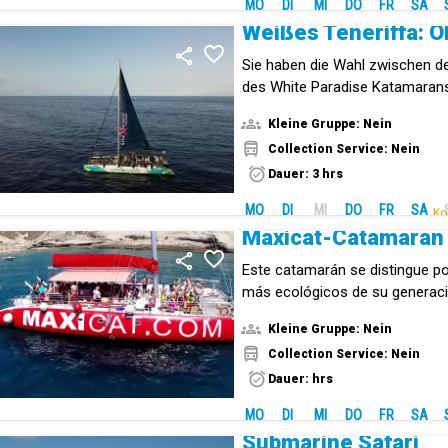
MO
DI
MI
DO
FR
SA
Sie haben die Wahl zwischen d
des White Paradise Katamarans
nachhaltiges Segeln konzipiert
Kleine Gruppe: Nein
Collection Service: Nein
Dauer: 3 hrs
MO
DI
MI
DO
FR
SA
Ko
Maxicat-Catamarán
Este catamarán se distingue po
más ecológicos de su generació
solárium y disfruta del mar.
Kleine Gruppe: Nein
Collection Service: Nein
Dauer: hrs
MO
DI
MI
DO
FR
SA
Submarine Safari