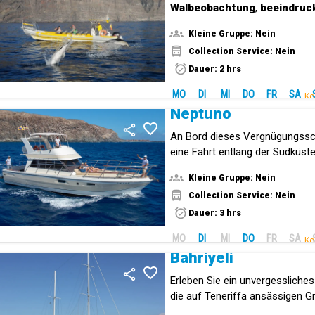
Walbeobachtung
,
beeindruc
kristallklares Wasser
.
Kleine Gruppe: Nein
Collection Service: Nein
Dauer: 2 hrs
MO
DI
MI
DO
FR
SA
Ko
Neptuno
An Bord dieses Vergnügungssc
eine Fahrt entlang der Südküste
einer kleinen Gruppe.
Kleine Gruppe: Nein
Collection Service: Nein
Dauer: 3 hrs
MO
DI
MI
DO
FR
SA
Ko
Bahriyeli
Erleben Sie ein unvergessliches
die auf Teneriffa ansässigen G
in ihrer natürlichen Umgebung