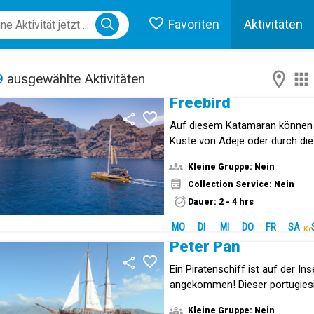
Favoriten
Aktivitäten
ose menu
9
ausgewählte Aktivitäten
Freebird
Auf diesem Katamaran können S
Küste von Adeje oder durch di
Masca und Los Gigantes segel
Kleine Gruppe: Nein
Collection Service: Nein
Dauer: 2 - 4 hrs
MO
DI
MI
DO
FR
SA
Ko
Peter Pan
Ein Piratenschiff ist auf der Ins
angekommen! Dieser portugies
die Kleinen begeistern.
Kleine Gruppe: Nein