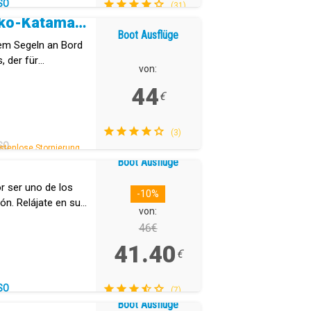
SO
(31)
Weißes Teneriffa: Öko-Katamaran
Boot Ausflüge
em Segeln an Bord
, der für
von:
 wurde.
44
€
(3)
SO
stenlose Stornierung.
Boot Ausflüge
r ser uno de los
-10%
n. Relájate en su
von:
46€
41.40
€
SO
(7)
Boot Ausflüge