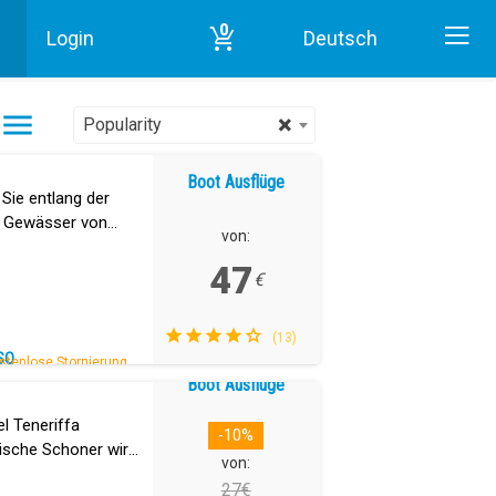
0
Login
Deutsch
Start
Boot Ausflüge in Teneriffa
×
Popularity
Boot Ausflüge
ie entlang der
e Gewässer von
von:
n.
47
€
(13)
SO
stenlose Stornierung.
Boot Ausflüge
el Teneriffa
-10%
ische Schoner wird
von:
27€