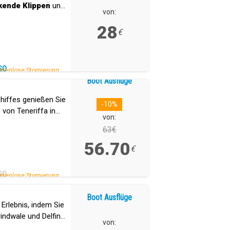
kende Klippen
und
von:
28
€
SO
stenlose Stornierung.
Boot Ausflüge
hiffes genießen Sie
-10%
 von Teneriffa in
von:
63€
56.70
€
SO
stenlose Stornierung.
Boot Ausflüge
 Erlebnis, indem Sie
rindwale und Delfine
von:
 besuchen.