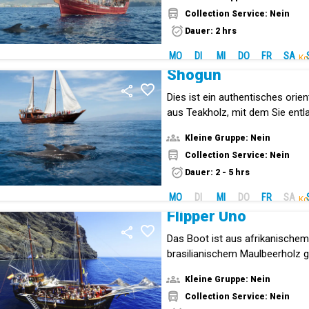
Collection Service: Nein
Dauer: 2 hrs
MO
DI
MI
DO
FR
SA
Ko
Shogún
Dies ist ein authentisches orie
aus Teakholz, mit dem Sie entl
Teneriffas segeln werden.
Kleine Gruppe: Nein
Collection Service: Nein
Dauer: 2 - 5 hrs
MO
DI
MI
DO
FR
SA
Ko
Flipper Uno
Das Boot ist aus afrikanische
brasilianischem Maulbeerholz ge
erste von Hand gefertigte Boot
Kleine Gruppe: Nein
Teneriffa.
Collection Service: Nein