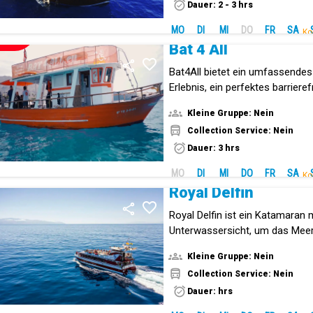
Dauer: 2 - 3 hrs
MO
DI
MI
DO
FR
SA
Ko
NEUE!
Bat 4 All
Bat4All bietet ein umfassendes
Erlebnis, ein perfektes barriere
Kleine Gruppe: Nein
Collection Service: Nein
Dauer: 3 hrs
MO
DI
MI
DO
FR
SA
Ko
Royal Delfin
Royal Delfin ist ein Katamaran 
Unterwassersicht, um das Meer 
betrachten.
Kleine Gruppe: Nein
Collection Service: Nein
Dauer: hrs