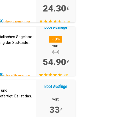
24.30
€
SO
stenlose Stornierung.
(13)
Boot Ausflüge
ntalisches Segelboot
-10%
ang der Südküste
von:
61€
54.90
€
SO
stenlose Stornierung.
(9)
Boot Ausflüge
m und
fertigt. Es ist das
von:
 dieser Größe auf
33
€