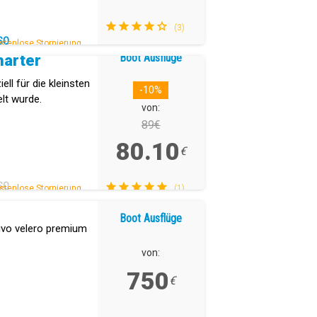
(3)
SO
stenlose Stornierung.
Boot Ausflüge
harter
ll für die kleinsten
-10%
lt wurde.
von:
89€
80.10
€
SO
stenlose Stornierung.
(1)
Boot Ausflüge
ivo velero premium
von:
750
€