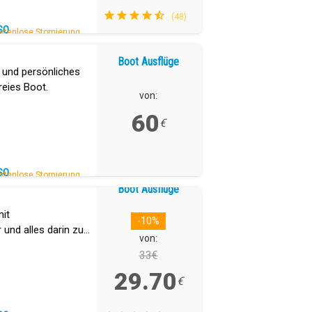
(48)
SO
stenlose Stornierung.
Boot Ausflüge
 und persönliches
freies Boot.
von:
60
€
SO
stenlose Stornierung.
Boot Ausflüge
mit
-10%
und alles darin zu
von:
33€
29.70
€