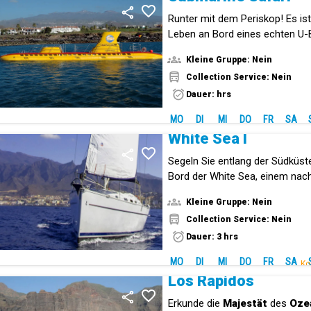
Runter mit dem Periskop! Es ist
Leben an Bord eines echten U-
Kleine Gruppe: Nein
Collection Service: Nein
Dauer: hrs
MO
DI
MI
DO
FR
SA
White Sea I
Segeln Sie entlang der Südküst
Bord der White Sea, einem nach
Segelboot.
Kleine Gruppe: Nein
Collection Service: Nein
Dauer: 3 hrs
MO
DI
MI
DO
FR
SA
Ko
Los Rápidos
Erkunde die
Majestät
des
Oze