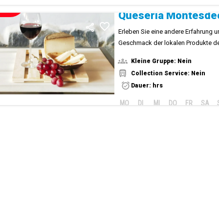
NEUE!
Quesería Montesde
Erleben Sie eine andere Erfahrung u
Geschmack der lokalen Produkte de
Kleine Gruppe: Nein
Collection Service: Nein
Dauer: hrs
MO
DI
MI
DO
FR
SA