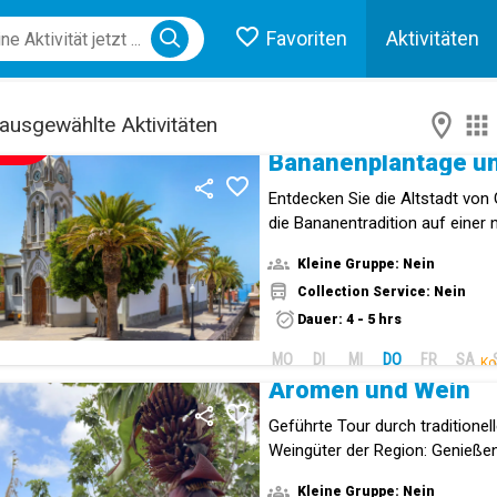
Favoriten
Aktivitäten
ose menu
ausgewählte Aktivitäten
NEUE!
Entdecken Sie die Altstadt von 
die Bananentradition auf einer 
Kleine Gruppe: Nein
Collection Service: Nein
Dauer: 4 - 5 hrs
MO
DI
MI
DO
FR
SA
Ko
Aromen und Wein
Geführte Tour durch traditionel
Weingüter der Region: Genießen
Kleine Gruppe: Nein