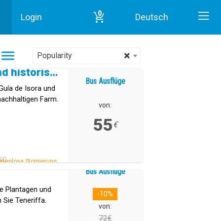
0
Login
Deutsch
Start
Gastronomie in Teneriffa
×
Popularity
Bananenplantage und historisches Zentrum von Guía de Isora
Bus Ausflüge
Guía de Isora und
nachhaltigen Farm.
von:
55
€
SO
stenlose Stornierung.
Bus Ausflüge
le Plantagen und
-10%
 Sie Teneriffa.
von:
72€