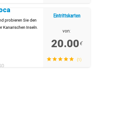
oca
Eintrittskarten
nd probieren Sie den
r Kanarischen Inseln.
von:
20.00
€
(1)
SO