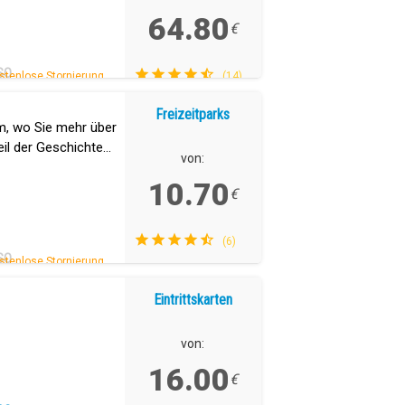
64.80
€
SO
stenlose Stornierung.
(14)
Freizeitparks
m, wo Sie mehr über
eil der Geschichte
von:
.
10.70
€
(6)
SO
stenlose Stornierung.
Eintrittskarten
von:
16.00
€