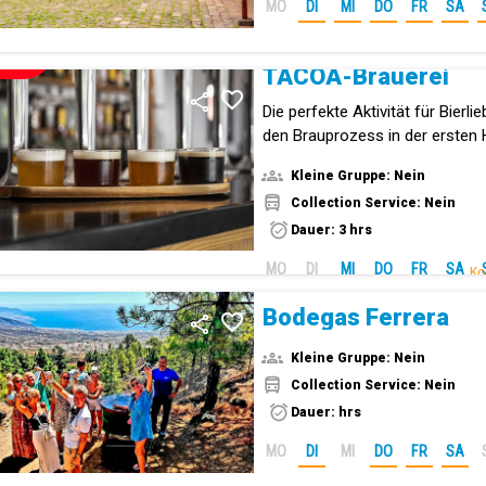
MO
DI
MI
DO
FR
SA
NEUE!
TACOA-Brauerei
Die perfekte Aktivität für Bierli
den Brauprozess in der ersten
der Kanarischen Inseln kennen
Kleine Gruppe: Nein
Collection Service: Nein
Dauer: 3 hrs
MO
DI
MI
DO
FR
SA
Ko
Bodegas Ferrera
Kleine Gruppe: Nein
Collection Service: Nein
Dauer: hrs
MO
DI
MI
DO
FR
SA