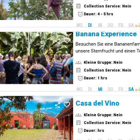
Collection Service: Nein
Dauer: 4 - 5 hrs
MO
DI
MI
DO
FR
SA
Ko
Banana Experience
Besuchen Sie eine Bananenfar
unsere Sternfrucht und einen T
der Kanarischen Inseln erfahren
Kleine Gruppe: Nein
Collection Service: Nein
Dauer: 1 hrs
MO
DI
MI
DO
FR
SA
Ko
Casa del Vino
Kleine Gruppe: Nein
Collection Service: Nein
Dauer: hrs