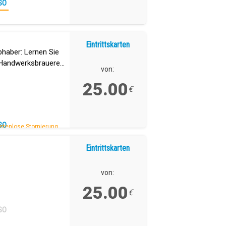
SO
Eintrittskarten
ebhaber: Lernen Sie
 Handwerksbrauerei
von:
.
25.00
€
SO
stenlose Stornierung.
Eintrittskarten
von:
25.00
€
SO