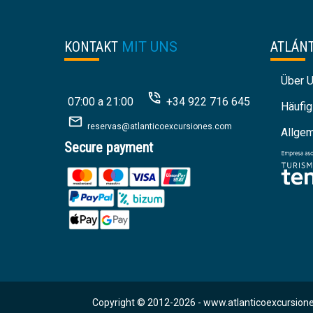
KONTAKT
MIT UNS
ATLÁN
Über 
07:00 a 21:00
+34 922 716 645
Häufig
reservas@atlanticoexcursiones.com
Allge
Secure payment
Copyright © 2012-2026 -
www.atlanticoexcursione