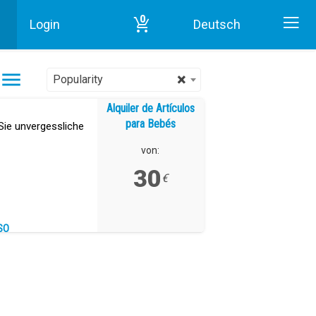
0
Login
Deutsch
Alquiler de Artículos para Bebés in Teneriffa
×
Popularity
Alquiler de Artículos
para Bebés
Sie unvergessliche
von:
30
€
SO