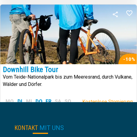
-10%
Downhill Bike Tour
Vom Teide-Nationalpark bis zum Meeresrand, durch Vulkane,
Wälder und Dörfer.
MO
DI
MI
DO
FR
SA
SO
Kostenlose Stornierung.
58.50
65€
€
von:
KONTAKT
MIT UNS