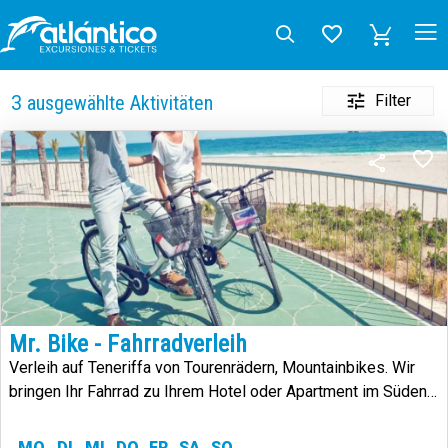
Filter
3
ausgewählte Aktivitäten
Mr. Bike - Fahrradverleih
Verleih auf Teneriffa von Tourenrädern, Mountainbikes. Wir
bringen Ihr Fahrrad zu Ihrem Hotel oder Apartment im Süden
von Teneriffa
MO
DI
MI
DO
FR
SA
SO