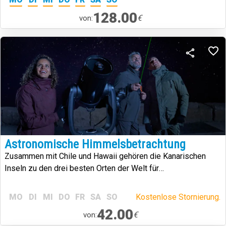
128.00
€
von:
Astronomische Himmelsbetrachtung
Zusammen mit Chile und Hawaii gehören die Kanarischen
Inseln zu den drei besten Orten der Welt für
Sternenbeobachtung.
MO
DI
MI
DO
FR
SA
SO
Kostenlose Stornierung.
42.00
€
von: