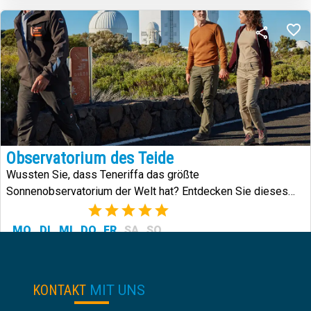
Observatorium des Teide
Wussten Sie, dass Teneriffa das größte
Sonnenobservatorium der Welt hat? Entdecken Sie dieses
spektakuläre Wissenschaftszentrum.
(2)
MO
DI
MI
DO
FR
SA
SO
21.00
€
von:
KONTAKT
MIT UNS