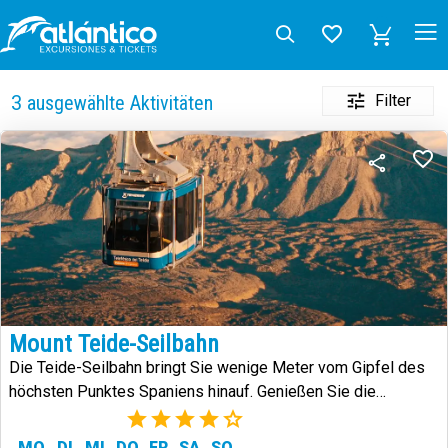
Filter
3
ausgewählte Aktivitäten
Mount Teide-Seilbahn
Die Teide-Seilbahn bringt Sie wenige Meter vom Gipfel des
höchsten Punktes Spaniens hinauf. Genießen Sie die
Unermesslichkeit der Landschaft.
(8)
MO
DI
MI
DO
FR
SA
SO