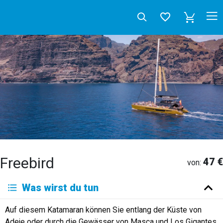
Freebird
47 €
von:
Deutsch
Was wirst du tun
English
Español
Français
Italiano
Neerlandés
Auf diesem Katamaran können Sie entlang der Küste von
Русский
Adeje oder durch die Gewässer von Masca und Los Gigantes