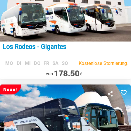
Los Rodeos - Gigantes
MO
DI
MI
DO
FR
SA
SO
Kostenlose Stornierung.
178.50
€
von:
Neue!