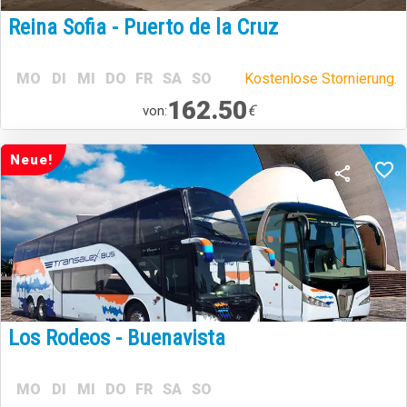
Reina Sofia - Puerto de la Cruz
MO
DI
MI
DO
FR
SA
SO
Kostenlose Stornierung.
162.50
€
von:
Neue!
Los Rodeos - Buenavista
MO
DI
MI
DO
FR
SA
SO