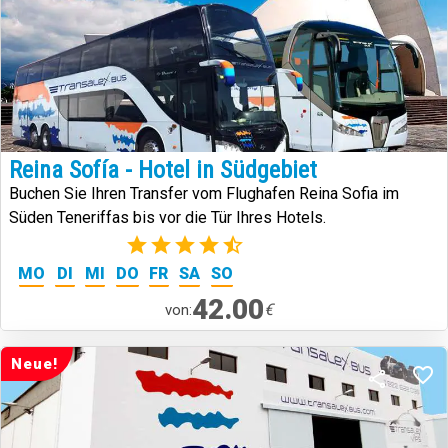
Reina Sofía - Hotel in Südgebiet
Buchen Sie Ihren Transfer vom Flughafen Reina Sofia im
Süden Teneriffas bis vor die Tür Ihres Hotels.
(23)
MO
DI
MI
DO
FR
SA
SO
42.00
€
von:
Neue!