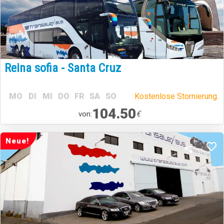
Reina sofia - Santa Cruz
MO
DI
MI
DO
FR
SA
SO
Kostenlose Stornierung.
104.50
€
von:
Neue!