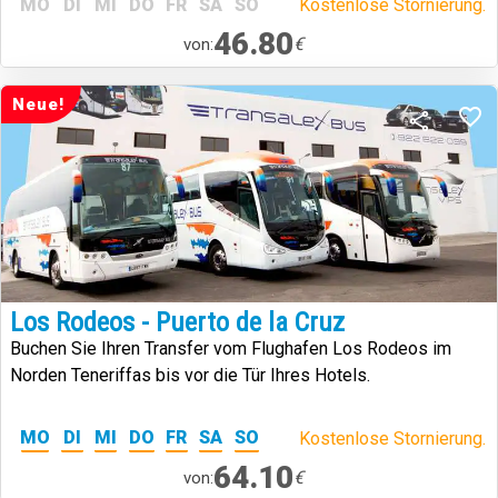
MO
DI
MI
DO
FR
SA
SO
Kostenlose Stornierung.
46.80
€
von:
Neue!
Los Rodeos - Puerto de la Cruz
Buchen Sie Ihren Transfer vom Flughafen Los Rodeos im
Norden Teneriffas bis vor die Tür Ihres Hotels.
MO
DI
MI
DO
FR
SA
SO
Kostenlose Stornierung.
64.10
€
von: