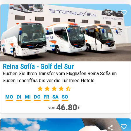
Reina Sofía - Golf del Sur
Buchen Sie Ihren Transfer vom Flughafen Reina Sofia im
Süden Teneriffas bis vor die Tür Ihres Hotels.
(22)
MO
DI
MI
DO
FR
SA
SO
46.80
€
von: