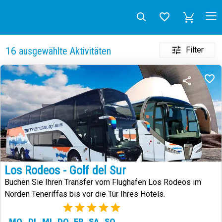
Filter
16
ausgewählte Aktivitäten
Los Rodeos - Golf del Sur
Buchen Sie Ihren Transfer vom Flughafen Los Rodeos im
Norden Teneriffas bis vor die Tür Ihres Hotels.
(4)
MO
DI
MI
DO
FR
SA
SO