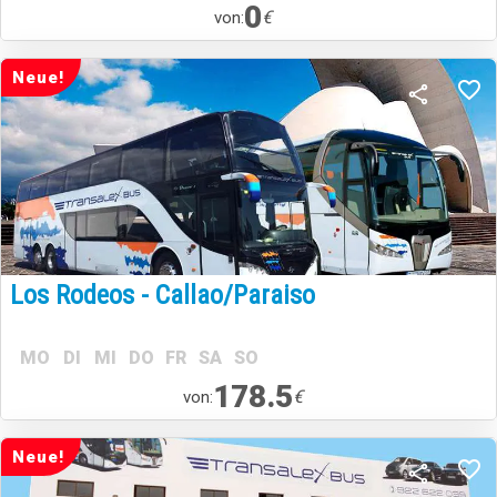
0
€
von:
Neue!
Los Rodeos - Callao/Paraiso
MO
DI
MI
DO
FR
SA
SO
178.5
€
von:
Neue!