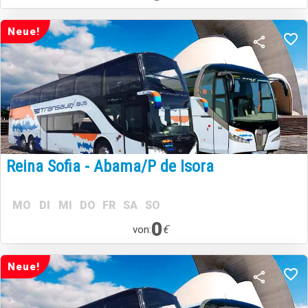
Neue!
Reina Sofia - Abama/P de Isora
MO
DI
MI
DO
FR
SA
SO
0
€
von:
Neue!