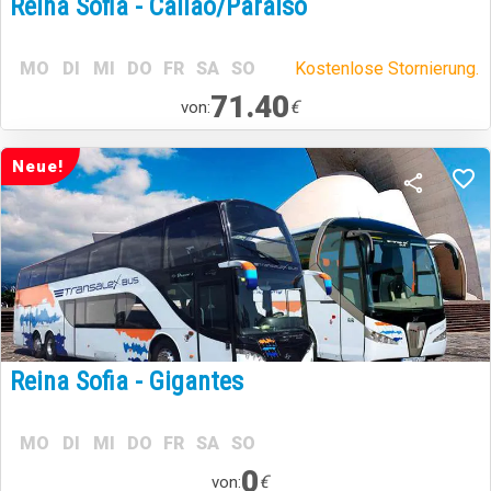
Reina Sofia - Callao/Paraiso
MO
DI
MI
DO
FR
SA
SO
Kostenlose Stornierung.
71.40
€
von:
Neue!
Reina Sofia - Gigantes
MO
DI
MI
DO
FR
SA
SO
0
€
von: