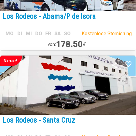
Los Rodeos - Abama/P de Isora
MO
DI
MI
DO
FR
SA
SO
Kostenlose Stornierung.
178.50
€
von:
Neue!
Los Rodeos - Santa Cruz