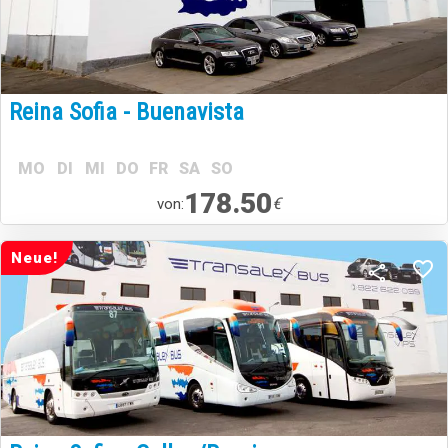
Reina Sofia - Buenavista
MO
DI
MI
DO
FR
SA
SO
178.50
€
von:
Neue!