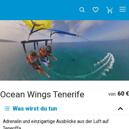
Ocean Wings Tenerife
60 €
von:
Deutsch
Was wirst du tun
English
Español
Français
Italiano
Neerlandés
Adrenalin und einzigartige Ausblicke aus der Luft auf
Русский
Teneriffa