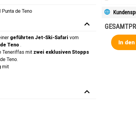
d Punta de Teno
Kundensp
GESAMTPR
einer
geführten Jet-Ski-Safari
vom
In de
 de Teno
.
e Teneriffas mit
zwei exklusiven Stopps
de Teno.
g
mit