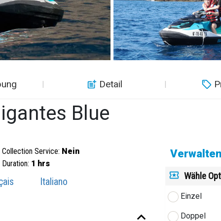
bung
Detail
P
Gigantes Blue
Collection Service:
Nein
Verwalten
Duration:
1 hrs
Wähle Opt
çais
Italiano
Einzel
Doppel