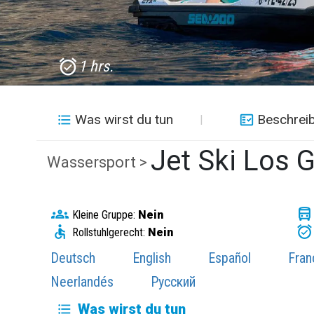
1 hrs.
Was wirst du tun
Beschrei
Jet Ski Los 
Wassersport >
Kleine Gruppe:
Nein
Rollstuhlgerecht:
Nein
Deutsch
English
Español
Fran
Neerlandés
Русский
Was wirst du tun