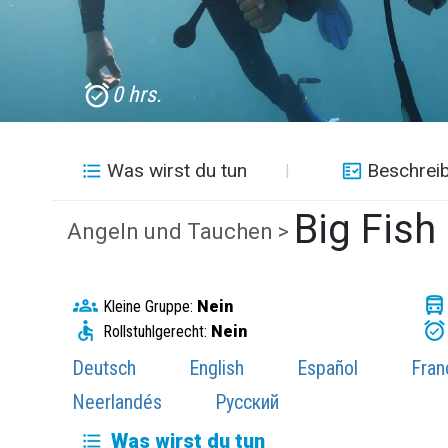
0 hrs.
Was wirst du tun
Beschrei
Big Fish
Angeln und Tauchen >
Kleine Gruppe:
Nein
Rollstuhlgerecht:
Nein
Deutsch
English
Español
Fran
Neerlandés
Русский
Was wirst du tun