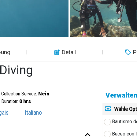
bung
Detail
P
 Diving
Collection Service:
Nein
Verwalten
Duration:
0 hrs
Wähle Opt
çais
Italiano
Bautismo d
Buceo con l