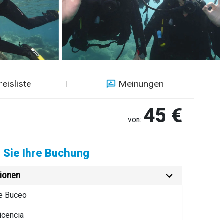
reisliste
Meinungen
45 €
von:
 Sie Ihre Buchung
ionen
e Buceo
icencia