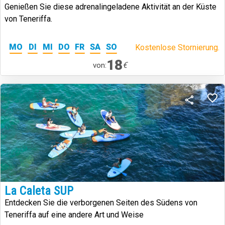
Genießen Sie diese adrenalingeladene Aktivität an der Küste
von Teneriffa.
MO
DI
MI
DO
FR
SA
SO
Kostenlose Stornierung.
18
€
von:
La Caleta SUP
Entdecken Sie die verborgenen Seiten des Südens von
Teneriffa auf eine andere Art und Weise