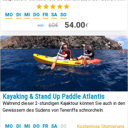
Meter über der Küste von Teneriffa.
(1)
MO
DI
MI
DO
FR
SA
SO
54.00
60€
€
von:
Kayaking & Stand Up Paddle Atlantis
Während dieser 2-stündigen Kajaktour können Sie auch in den
Gewässern des Südens von Teneriffa schnorcheln.
MO
DI
MI
DO
FR
SA
SO
Kostenlose Stornierung.