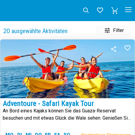
Filter
20
ausgewählte Aktivitäten
Adventoure - Safari Kayak Tour
An Bord eines Kajaks können Sie das Guaza-Reservat
besuchen und mit etwas Glück die Wale sehen. Genießen Sie
die Umwelt auf nachhaltige Weise.
MO
DI
MI
DO
FR
SA
SO