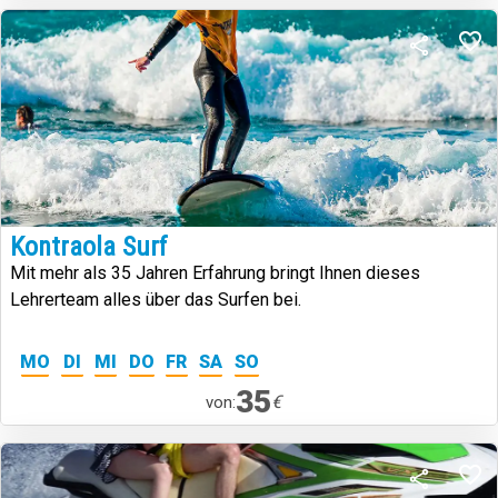
Kontraola Surf
Mit mehr als 35 Jahren Erfahrung bringt Ihnen dieses
Lehrerteam alles über das Surfen bei.
MO
DI
MI
DO
FR
SA
SO
35
€
von: