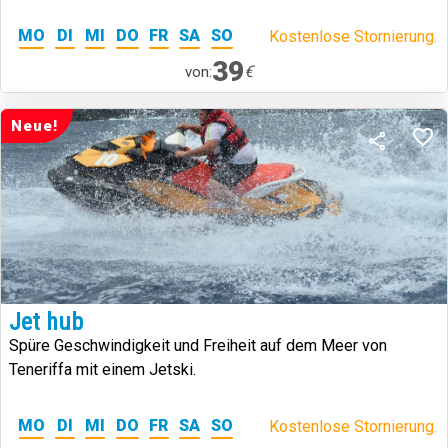
MO
DI
MI
DO
FR
SA
SO
Kostenlose Stornierung.
39
€
von:
Neue!
Jet hub
Spüre Geschwindigkeit und Freiheit auf dem Meer von
Teneriffa mit einem Jetski.
MO
DI
MI
DO
FR
SA
SO
Kostenlose Stornierung.