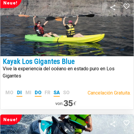
Neue!
Kayak Los Gigantes Blue
Vive la experiencia del océano en estado puro en Los
Gigantes
MO
DI
MI
DO
FR
SA
SO
Cancelación Gratuita.
35
€
von:
Neue!