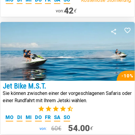
Kostenlose Stornierung.
42
€
von:
-10%
Jet Bike M.S.T.
Sie können zwischen einer der vorgeschlagenen Safaris oder
einer Rundfahrt mit Ihrem Jetski wählen.
(2)
MO
DI
MI
DO
FR
SA
SO
54.00
60€
€
von: