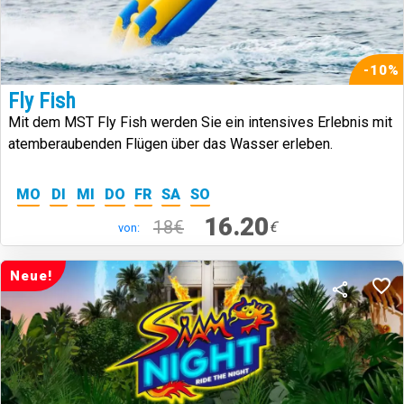
-10%
Fly Fish
Mit dem MST Fly Fish werden Sie ein intensives Erlebnis mit
atemberaubenden Flügen über das Wasser erleben.
MO
DI
MI
DO
FR
SA
SO
16.20
18€
€
von:
Neue!