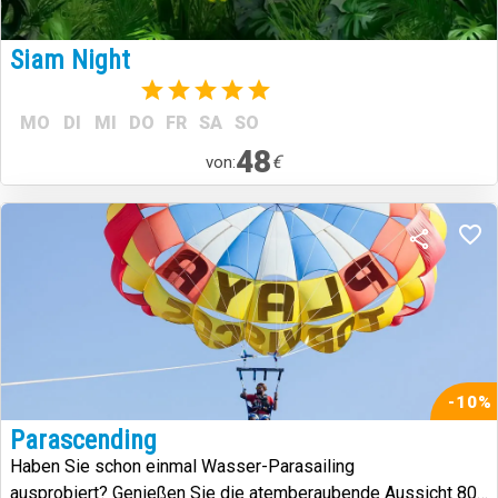
Siam Night
(1)
MO
DI
MI
DO
FR
SA
SO
48
€
von:
-10%
Parascending
Haben Sie schon einmal Wasser-Parasailing
ausprobiert? Genießen Sie die atemberaubende Aussicht 80