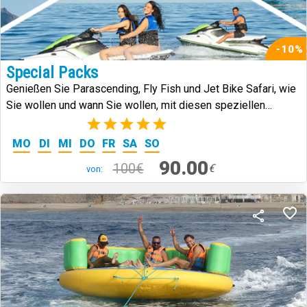
-10%
Special Packs
Genießen Sie Parascending, Fly Fish und Jet Bike Safari, wie
Sie wollen und wann Sie wollen, mit diesen speziellen
Paketen.
(2)
MO
DI
MI
DO
FR
SA
SO
90.00
100€
€
von: