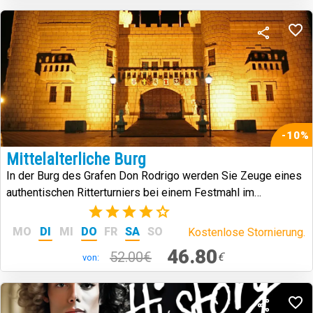
-10%
Mittelalterliche Burg
In der Burg des Grafen Don Rodrigo werden Sie Zeuge eines
authentischen Ritterturniers bei einem Festmahl im
mittelalterlichen Stil.
(7)
MO
DI
MI
DO
FR
SA
SO
Kostenlose Stornierung.
46.80
52.00€
€
von: