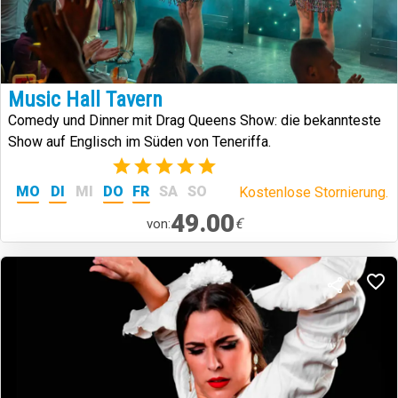
Music Hall Tavern
Comedy und Dinner mit Drag Queens Show: die bekannteste
Show auf Englisch im Süden von Teneriffa.
(2)
MO
DI
MI
DO
FR
SA
SO
Kostenlose Stornierung.
49.00
€
von: