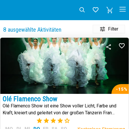
Filter
8
ausgewählte Aktivitäten
-15%
Olé Flamenco Show
Olé Flamenco Show ist eine Show voller Licht, Farbe und
Kraft, kreiert und geleitet von der großen Tänzerin Fran
Chafino.
(3)
MO
DI
MI
DO
FR
SA
SO