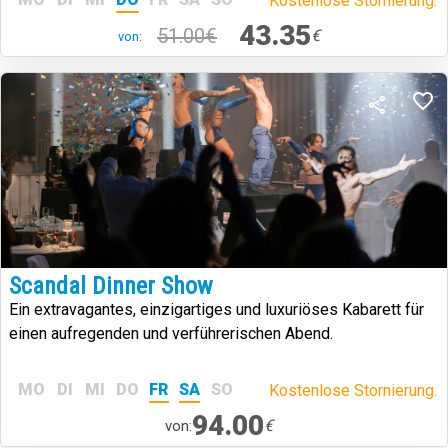
Kostenlose Stornierung.
43.35
51.00€
€
von:
Scandal Dinner Show
Ein extravagantes, einzigartiges und luxuriöses Kabarett für
einen aufregenden und verführerischen Abend.
MO
DI
MI
DO
FR
SA
SO
Kostenlose Stornierung.
94.00
€
von: