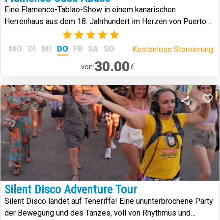
Eine Flamenco-Tablao-Show in einem kanarischen
Herrenhaus aus dem 18. Jahrhundert im Herzen von Puerto
de la Cruz.
(2)
MO
DI
MI
DO
FR
SA
SO
Kostenlose Stornierung.
30.00
€
von:
Silent Disco Adventure Tour
Silent Disco landet auf Teneriffa! Eine ununterbrochene Party
der Bewegung und des Tanzes, voll von Rhythmus und