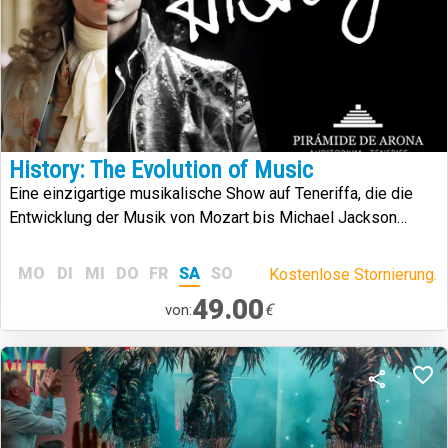
History: The Evolution of Music
Eine einzigartige musikalische Show auf Teneriffa, die die
Entwicklung der Musik von Mozart bis Michael Jackson
nachstellt.
MO
DI
MI
DO
FR
SA
SO
Kostenlose Stornierung.
49.00
€
von: