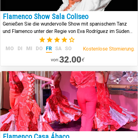
Flamenco Show Sala Coliseo
Genießen Sie die wundervolle Show mit spanischem Tanz
und Flamenco unter der Regie von Eva Rodríguez im Süden
von Teneriffa.
(1)
MO
DI
MI
DO
FR
SA
SO
Kostenlose Stornierung.
32.00
€
von:
Flamenco Casa Ábaco