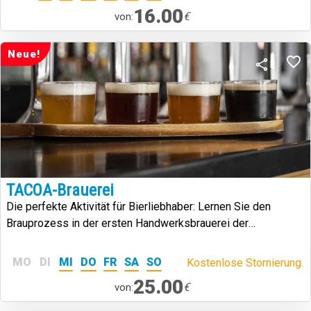
16.00
€
von:
Neue!
TACOA-Brauerei
Die perfekte Aktivität für Bierliebhaber: Lernen Sie den
Brauprozess in der ersten Handwerksbrauerei der
Kanarischen Inseln kennen.
MO
DI
MI
DO
FR
SA
SO
Kostenlose Stornierung.
25.00
€
von: