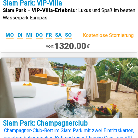
Siam Park: VIP-Villa
Siam Park – VIP-Villa-Erlebnis
: Luxus und Spaß im besten
Wasserpark Europas
MO
DI
MI
DO
FR
SA
SO
Kostenlose Stornierung.
1320.00
€
von:
Siam Park: Champagnerclub
Champagner-Club-Bett im Siam Park mit zwei Eintrittskarten,
privatem balinesischen Bett und einer Flasche Cava: ein VIP-