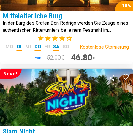
-10%
Mittelalterliche Burg
In der Burg des Grafen Don Rodrigo werden Sie Zeuge eines
authentischen Ritterturniers bei einem Festmahl im
mittelalterlichen Stil.
(7)
MO
DI
MI
DO
FR
SA
SO
Kostenlose Stornierung.
46.80
52.00€
€
von:
Neue!
Siam Night