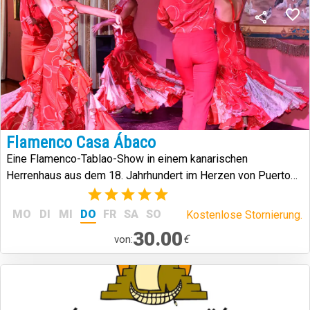
Flamenco Casa Ábaco
Eine Flamenco-Tablao-Show in einem kanarischen
Herrenhaus aus dem 18. Jahrhundert im Herzen von Puerto
de la Cruz.
(2)
MO
DI
MI
DO
FR
SA
SO
Kostenlose Stornierung.
30.00
€
von: