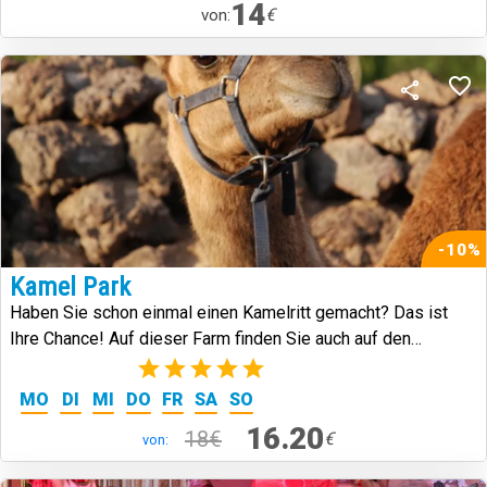
14
€
von:
-10%
Kamel Park
Haben Sie schon einmal einen Kamelritt gemacht? Das ist
Ihre Chance! Auf dieser Farm finden Sie auch auf den
Kanarischen Inseln heimische Arten.
(3)
MO
DI
MI
DO
FR
SA
SO
16.20
18€
€
von: