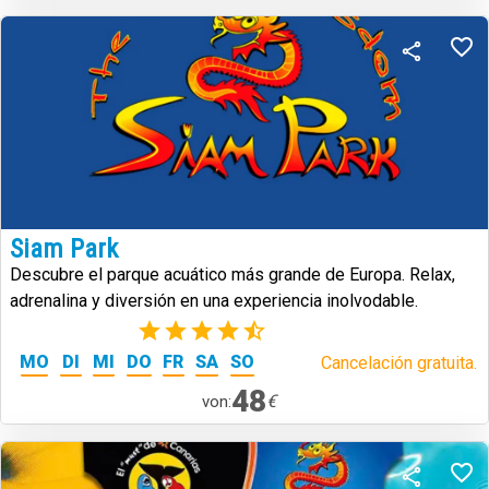
Siam Park
Descubre el parque acuático más grande de Europa. Relax,
adrenalina y diversión en una experiencia inolvodable.
(39)
MO
DI
MI
DO
FR
SA
SO
Cancelación gratuita.
48
€
von: