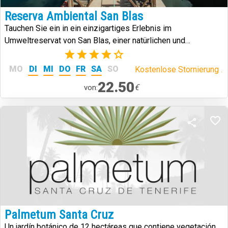
Reserva Ambiental San Blas
Tauchen Sie ein in ein einzigartiges Erlebnis im
Umweltreservat von San Blas, einer natürlichen und
kulturellen Enklave im Süden Teneriffas, die Geschichte,
(2)
vulkanische Landschaften und Artenvielfalt vereint.
MO
DI
MI
DO
FR
SA
SO
Kostenlose Stornierung .
22.50
€
von:
Palmetum Santa Cruz
Un jardín botánico de 12 hectáreas que contiene vegetación