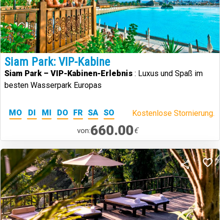
Siam Park: VIP-Kabine
Siam Park – VIP-Kabinen-Erlebnis
: Luxus und Spaß im
besten Wasserpark Europas
MO
DI
MI
DO
FR
SA
SO
Kostenlose Stornierung.
660.00
€
von: