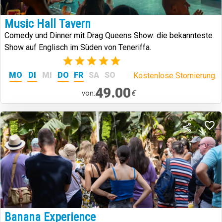
Music Hall Tavern
Comedy und Dinner mit Drag Queens Show: die bekannteste
Show auf Englisch im Süden von Teneriffa.
(2)
MO
DI
MI
DO
FR
SA
SO
Kostenlose Stornierung.
49.00
€
von:
Banana Experience