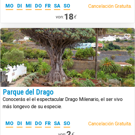
MO
DI
MI
DO
FR
SA
SO
Cancelación Gratuita.
18
€
von:
Parque del Drago
Conocerás el el espectacular Drago Milenario, el ser vivo
más longevo de su especie.
MO
DI
MI
DO
FR
SA
SO
Cancelación Gratuita.
2
€
von: