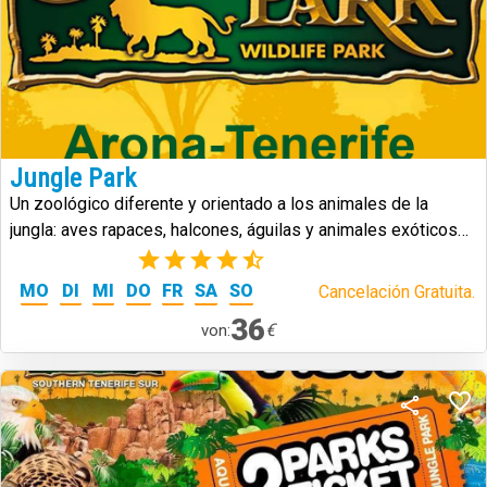
Jungle Park
Un zoológico diferente y orientado a los animales de la
jungla: aves rapaces, halcones, águilas y animales exóticos
de todo tipo.
(5)
MO
DI
MI
DO
FR
SA
SO
Cancelación Gratuita.
36
€
von: