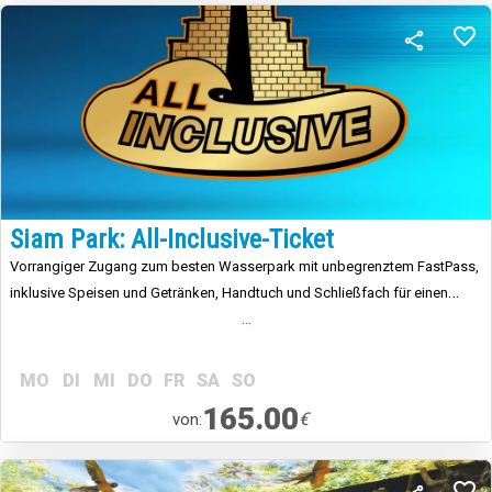
Siam Park: All-Inclusive-Ticket
Vorrangiger Zugang zum besten Wasserpark mit unbegrenztem FastPass,
inklusive Speisen und Getränken, Handtuch und Schließfach für einen
...
unbeschwerten Besuch.
MO
DI
MI
DO
FR
SA
SO
165.00
€
von: