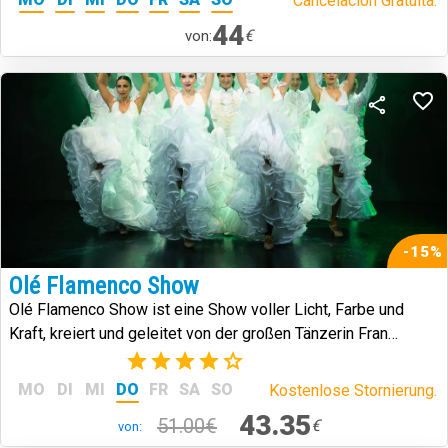
Cancelación Gratuita.
44
€
von:
-15%
Olé Flamenco Show
Olé Flamenco Show ist eine Show voller Licht, Farbe und
Kraft, kreiert und geleitet von der großen Tänzerin Fran
Chafino.
(3)
MO
DI
MI
DO
FR
SA
SO
Kostenlose Stornierung.
43.35
51.00€
€
von: