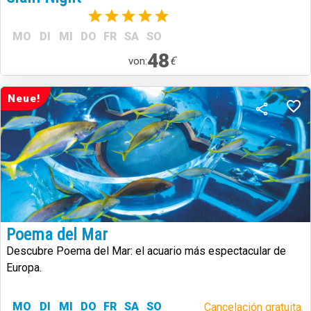
(1)
MO
DI
MI
DO
FR
SA
SO
48
€
von:
Neue!
Poema del Mar
Descubre Poema del Mar: el acuario más espectacular de
Europa.
MO
DI
MI
DO
FR
SA
SO
Cancelación gratuita.