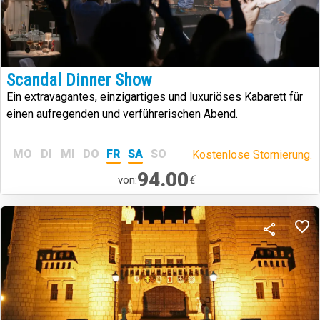
Scandal Dinner Show
Ein extravagantes, einzigartiges und luxuriöses Kabarett für
einen aufregenden und verführerischen Abend.
MO
DI
MI
DO
FR
SA
SO
Kostenlose Stornierung.
94.00
€
von: