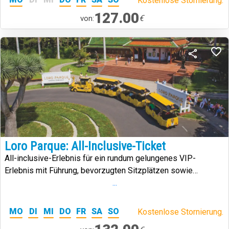
Kostenlose Stornierung.
127.00
€
von:
Loro Parque: All-Inclusive-Ticket
All-inclusive-Erlebnis für ein rundum gelungenes VIP-
Erlebnis mit Führung, bevorzugten Sitzplätzen sowie
unbegrenzten Speisen und Getränken während Ihres
...
gesamten Besuchs.
MO
DI
MI
DO
FR
SA
SO
Kostenlose Stornierung.