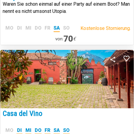
Waren Sie schon einmal auf einer Party auf einem Boot? Man
nennt es nicht umsonst Utopia.
MO
DI
MI
DO
FR
SA
SO
Kostenlose Stornierung.
70
€
von:
Casa del Vino
MO
DI
MI
DO
FR
SA
SO