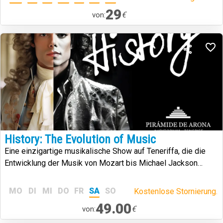
29
€
von:
History: The Evolution of Music
Eine einzigartige musikalische Show auf Teneriffa, die die
Entwicklung der Musik von Mozart bis Michael Jackson
nachstellt.
MO
DI
MI
DO
FR
SA
SO
Kostenlose Stornierung.
49.00
€
von: