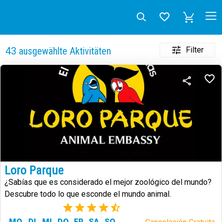
Filter
43
ausgewählte Aktivitäten
Loro Parque
¿Sabías que es considerado el mejor zoológico del mundo?
Descubre todo lo que esconde el mundo animal.
(73)
MO
DI
MI
DO
FR
SA
SO