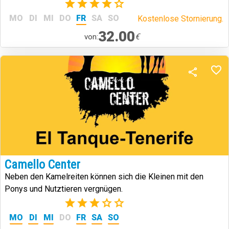
von Teneriffa.
(1)
MO
DI
MI
DO
FR
SA
SO
Kostenlose Stornierung.
32.00
€
von:
Camello Center
Neben den Kamelreiten können sich die Kleinen mit den
Ponys und Nutztieren vergnügen.
(2)
MO
DI
MI
DO
FR
SA
SO