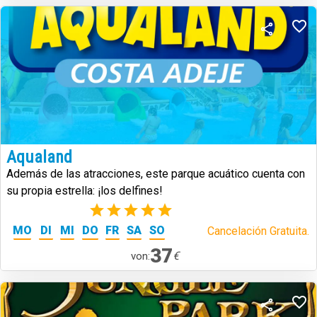
Aqualand
Además de las atracciones, este parque acuático cuenta con
su propia estrella: ¡los delfines!
(1)
MO
DI
MI
DO
FR
SA
SO
Cancelación Gratuita.
37
€
von: