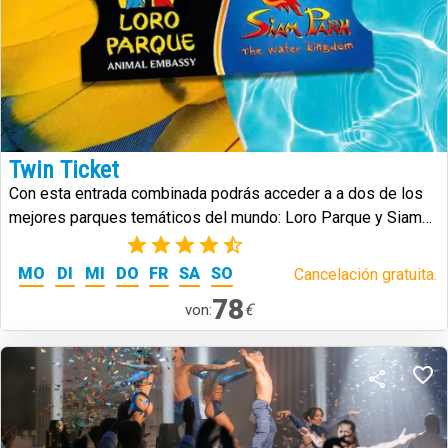
Twin Ticket
Con esta entrada combinada podrás acceder a a dos de los
mejores parques temáticos del mundo: Loro Parque y Siam
Park.
(25)
MO
DI
MI
DO
FR
SA
SO
Cancelación gratuita.
78
€
von: