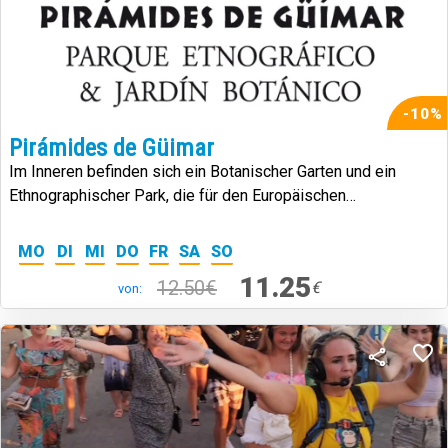
-10%
Pirámides de Güimar
Im Inneren befinden sich ein Botanischer Garten und ein
Ethnographischer Park, die für den Europäischen
Museumspreis 2017 nominiert sind.
MO
DI
MI
DO
FR
SA
SO
11.25
12.50€
€
von: