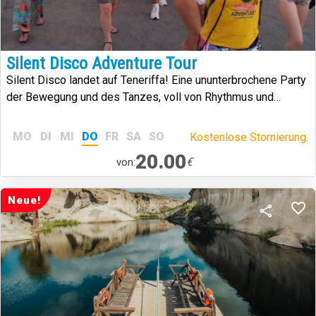
Silent Disco Adventure Tour
Silent Disco landet auf Teneriffa! Eine ununterbrochene Party
der Bewegung und des Tanzes, voll von Rhythmus und
Originalität.
MO
DI
MI
DO
FR
SA
SO
Kostenlose Stornierung.
20.00
€
von:
Neue!