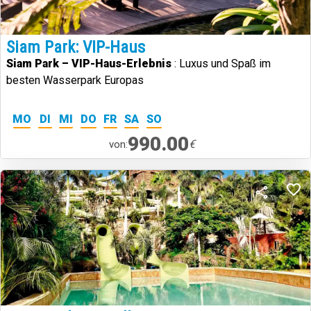
Siam Park: VIP-Haus
Siam Park – VIP-Haus-Erlebnis
: Luxus und Spaß im
besten Wasserpark Europas
MO
DI
MI
DO
FR
SA
SO
990.00
€
von: