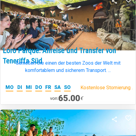
Loro Parque: Anreise und Transfer von
Teneriffa Süd
Genießen Sie einen der besten Zoos der Welt mit
komfortablem und sicherem Transport. ...
MO
DI
MI
DO
FR
SA
SO
Kostenlose Stornierung .
65.00
€
von: