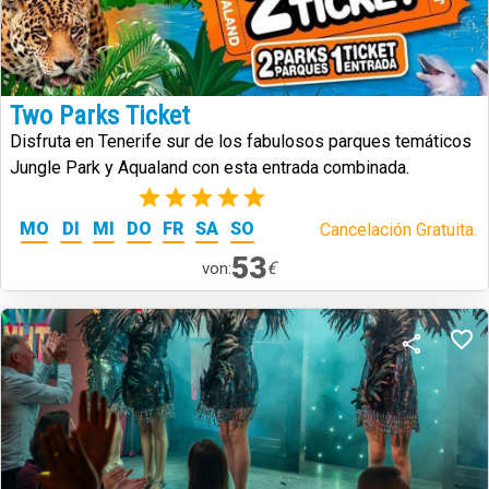
Two Parks Ticket
Disfruta en Tenerife sur de los fabulosos parques temáticos
Jungle Park y Aqualand con esta entrada combinada.
(2)
MO
DI
MI
DO
FR
SA
SO
Cancelación Gratuita.
53
€
von: