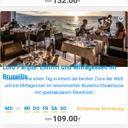
132.00
€
von:
Loro Parque: Eintritt und Mittagessen im
Brunellis
Genießen Sie einen Tag in einem der besten Zoos der Welt
und ein Mittagessen im renommierten Brunellis Steakhouse
mit spektakulärem Meerblick.
MO
DI
MI
DO
FR
SA
SO
Kostenlose Stornierung.
109.00
€
von: