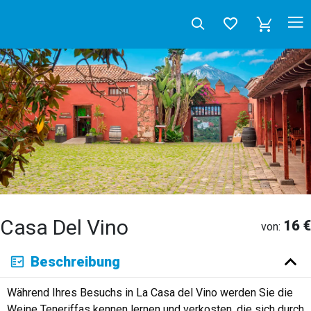
Casa Del Vino
16 €
von:
Deutsch
Beschreibung
English
Español
Français
Italiano
Neerlandés
Während Ihres Besuchs in La Casa del Vino werden Sie die
Русский
Weine Teneriffas kennen lernen und verkosten, die sich durch