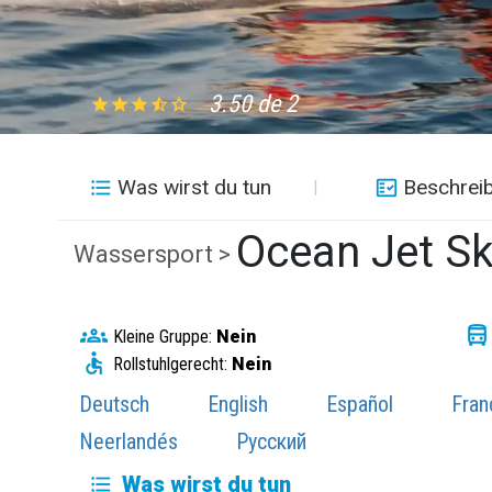
3.50 de 2
Was wirst du tun
Beschrei
Ocean Jet Sk
Wassersport >
Kleine Gruppe:
Nein
Rollstuhlgerecht:
Nein
Deutsch
English
Español
Fran
Neerlandés
Русский
Was wirst du tun