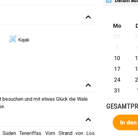
Datum au
Mo
27
Kajak
3
10
17
24
31
t besuchen und mit etwas Glück die Wale
GESAMTPR
se.
In de
m Süden Teneriffas. Vom Strand von Los