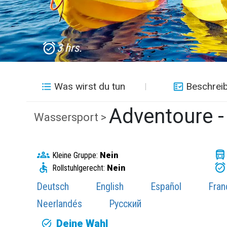
3 hrs.
Was wirst du tun
Beschrei
Adventoure -
Wassersport >
Kleine Gruppe:
Nein
Rollstuhlgerecht:
Nein
Deutsch
English
Español
Fran
Neerlandés
Русский
Deine Wahl