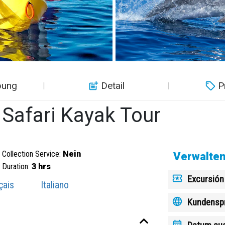
bung
Detail
P
 Safari Kayak Tour
Collection Service:
Nein
Verwalten
Duration:
3 hrs
Excursión
çais
Italiano
Kundensp