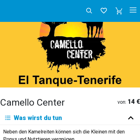
Camello Center
14 €
von:
Deutsch
Was wirst du tun
English
Español
Français
Italiano
Neerlandés
Neben den Kamelreiten können sich die Kleinen mit den
Русский
Ponys und Nutztieren vergnügen.