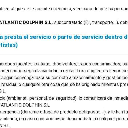
biental que se le solicite o requiera, y en caso de que su person
ATLANTIC DOLPHIN S.L.
subcontratado (Ej.:, transporte,…), de
 presta el servicio o parte de servicio dentro 
tistas)
eligrosos (aceites, pinturas, disolventes, trapos contaminados,
adecuados según la cantidad a retirar. Los recipientes llenos se
según convenga, para su correcto almacenamiento y gestión pos
residual o cualquier otra cosa que se ha originado mientras prest
.L.
ncia (ambiental, personal, de seguridad), lo comunicará de inm
de ATLANTIC DOLPHIN S.L.
mergencia (derrame o fuga de producto peligrosos,…), y le han f
 facilitado, en caso contrario avise de inmediato a cualquier p
 S.L.