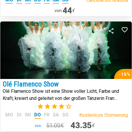
Cancelación Gratuita.
44
€
von:
-15%
Olé Flamenco Show
Olé Flamenco Show ist eine Show voller Licht, Farbe und
Kraft, kreiert und geleitet von der großen Tänzerin Fran
Chafino.
(3)
MO
DI
MI
DO
FR
SA
SO
Kostenlose Stornierung.
43.35
51.00€
€
von: