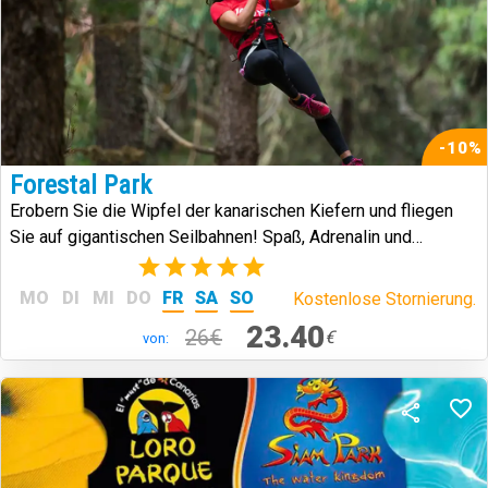
-10%
Forestal Park
Erobern Sie die Wipfel der kanarischen Kiefern und fliegen
Sie auf gigantischen Seilbahnen! Spaß, Adrenalin und
Abenteuer inmitten der Natur.
(2)
MO
DI
MI
DO
FR
SA
SO
Kostenlose Stornierung.
23.40
26€
€
von: