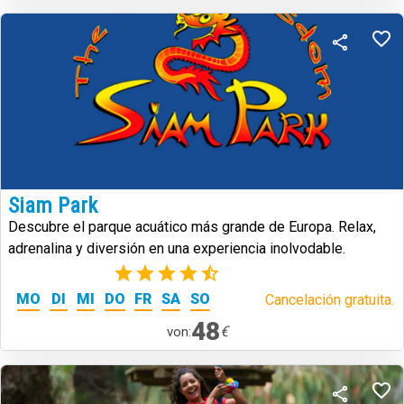
Siam Park
Descubre el parque acuático más grande de Europa. Relax,
adrenalina y diversión en una experiencia inolvodable.
(39)
MO
DI
MI
DO
FR
SA
SO
Cancelación gratuita.
48
€
von: