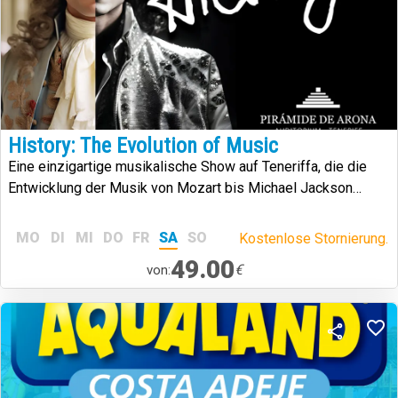
History: The Evolution of Music
Eine einzigartige musikalische Show auf Teneriffa, die die
Entwicklung der Musik von Mozart bis Michael Jackson
nachstellt.
MO
DI
MI
DO
FR
SA
SO
Kostenlose Stornierung.
49.00
€
von: