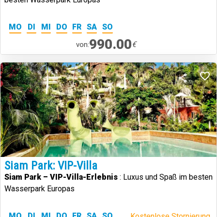
MO
DI
MI
DO
FR
SA
SO
990.00
€
von:
Siam Park: VIP-Villa
Siam Park – VIP-Villa-Erlebnis
: Luxus und Spaß im besten
Wasserpark Europas
MO
DI
MI
DO
FR
SA
SO
Kostenlose Stornierung.