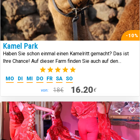
-10%
Kamel Park
Haben Sie schon einmal einen Kamelritt gemacht? Das ist
Ihre Chance! Auf dieser Farm finden Sie auch auf den
Kanarischen Inseln heimische Arten.
(3)
MO
DI
MI
DO
FR
SA
SO
16.20
18€
€
von: