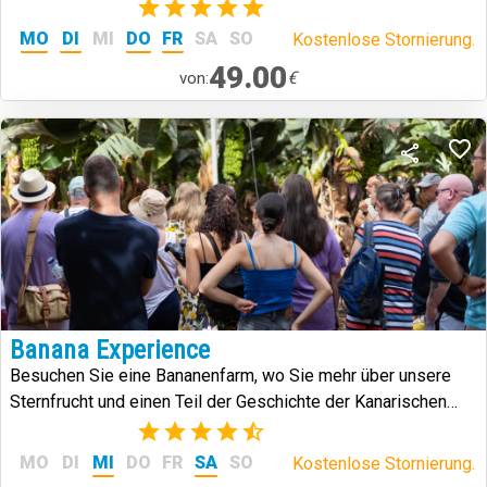
(2)
MO
DI
MI
DO
FR
SA
SO
Kostenlose Stornierung.
49.00
€
von:
Banana Experience
Besuchen Sie eine Bananenfarm, wo Sie mehr über unsere
Sternfrucht und einen Teil der Geschichte der Kanarischen
Inseln erfahren.
(6)
MO
DI
MI
DO
FR
SA
SO
Kostenlose Stornierung.