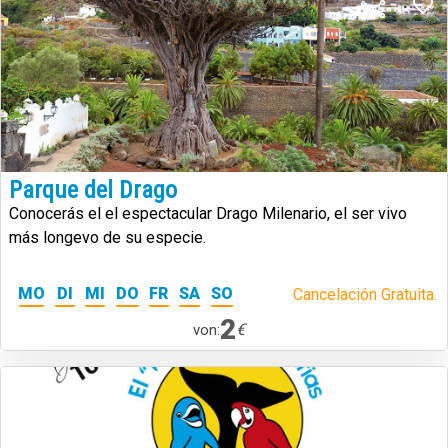
Parque del Drago
Conocerás el el espectacular Drago Milenario, el ser vivo
más longevo de su especie.
MO
DI
MI
DO
FR
SA
SO
Cancelación Gratuita.
2
€
von: