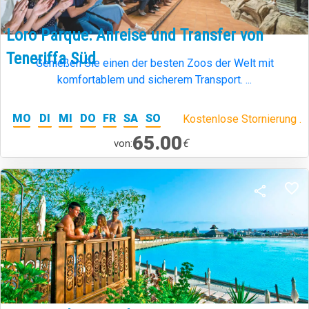
Loro Parque: Anreise und Transfer von
Teneriffa Süd
Genießen Sie einen der besten Zoos der Welt mit
komfortablem und sicherem Transport. ...
MO
DI
MI
DO
FR
SA
SO
Kostenlose Stornierung .
65.00
€
von: