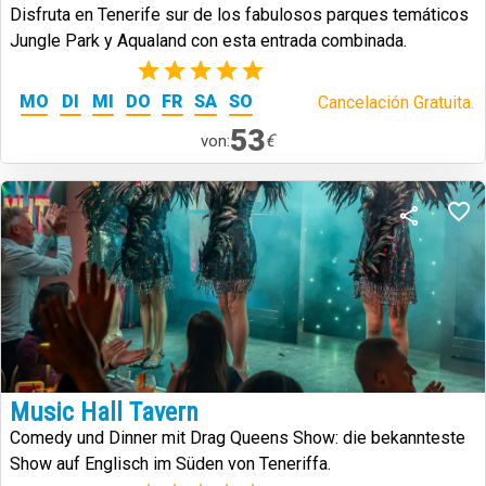
Disfruta en Tenerife sur de los fabulosos parques temáticos
Jungle Park y Aqualand con esta entrada combinada.
(2)
MO
DI
MI
DO
FR
SA
SO
Cancelación Gratuita.
53
€
von:
Music Hall Tavern
Comedy und Dinner mit Drag Queens Show: die bekannteste
Show auf Englisch im Süden von Teneriffa.