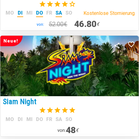
mittelalterlichen Stil.
(7)
MO
DI
MI
DO
FR
SA
SO
Kostenlose Stornierung.
46.80
52.00€
€
von:
Neue!
Siam Night
(1)
MO
DI
MI
DO
FR
SA
SO
48
€
von: