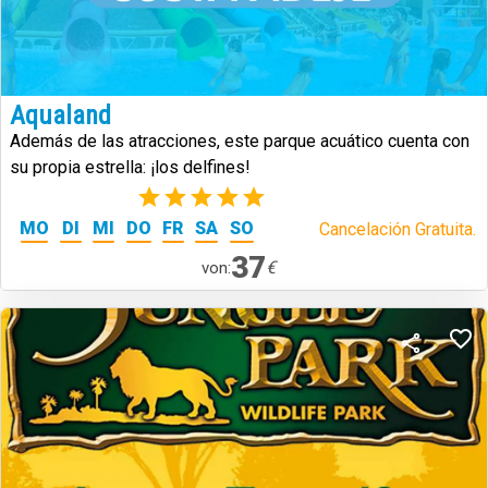
Aqualand
Además de las atracciones, este parque acuático cuenta con
su propia estrella: ¡los delfines!
(1)
MO
DI
MI
DO
FR
SA
SO
Cancelación Gratuita.
37
€
von: