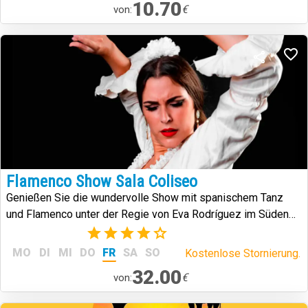
10.70
€
von:
Flamenco Show Sala Coliseo
Genießen Sie die wundervolle Show mit spanischem Tanz
und Flamenco unter der Regie von Eva Rodríguez im Süden
von Teneriffa.
(1)
MO
DI
MI
DO
FR
SA
SO
Kostenlose Stornierung.
32.00
€
von: