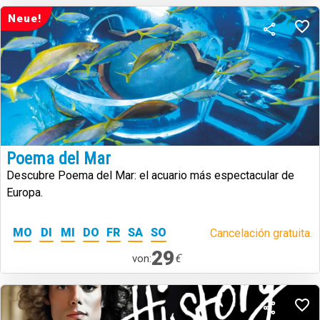
Neue!
Poema del Mar
Descubre Poema del Mar: el acuario más espectacular de
Europa.
MO
DI
MI
DO
FR
SA
SO
Cancelación gratuita.
29
€
von: