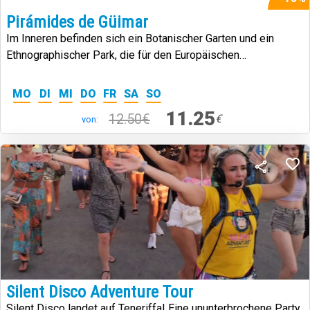
Pirámides de Güimar
Im Inneren befinden sich ein Botanischer Garten und ein
Ethnographischer Park, die für den Europäischen
Museumspreis 2017 nominiert sind.
MO
DI
MI
DO
FR
SA
SO
11.25
12.50€
€
von:
Silent Disco Adventure Tour
Silent Disco landet auf Teneriffa! Eine ununterbrochene Party