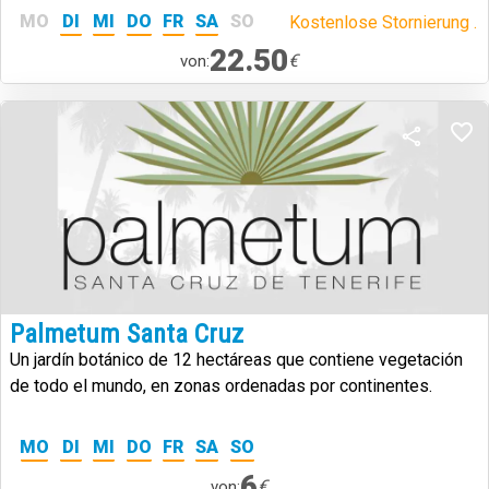
vulkanische Landschaften und Artenvielfalt vereint.
MO
DI
MI
DO
FR
SA
SO
Kostenlose Stornierung .
22.50
€
von:
Palmetum Santa Cruz
Un jardín botánico de 12 hectáreas que contiene vegetación
de todo el mundo, en zonas ordenadas por continentes.
MO
DI
MI
DO
FR
SA
SO
6
€
von: