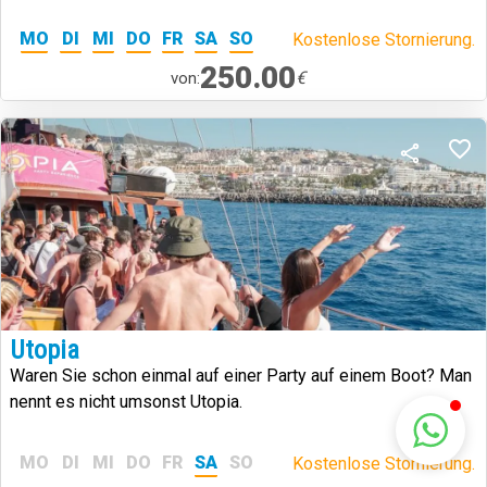
MO
DI
MI
DO
FR
SA
SO
Kostenlose Stornierung.
250.00
€
von:
Utopia
Waren Sie schon einmal auf einer Party auf einem Boot? Man
nennt es nicht umsonst Utopia.
MO
DI
MI
DO
FR
SA
SO
Kostenlose Stornierung.