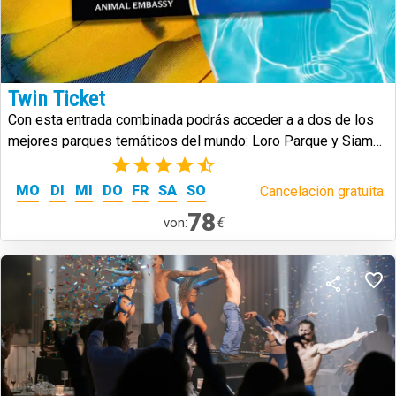
Twin Ticket
Con esta entrada combinada podrás acceder a a dos de los
mejores parques temáticos del mundo: Loro Parque y Siam
Park.
(25)
MO
DI
MI
DO
FR
SA
SO
Cancelación gratuita.
78
€
von: