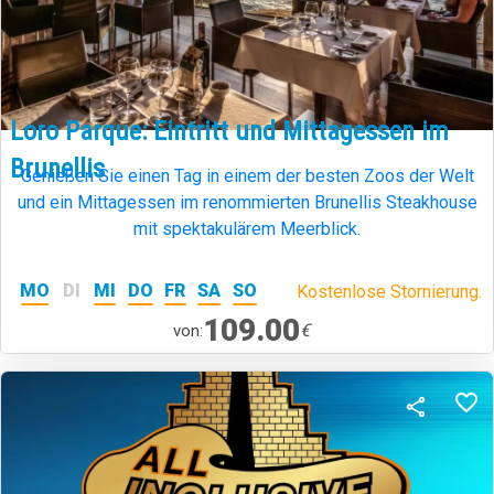
Loro Parque: Eintritt und Mittagessen im
Brunellis
Genießen Sie einen Tag in einem der besten Zoos der Welt
und ein Mittagessen im renommierten Brunellis Steakhouse
mit spektakulärem Meerblick.
MO
DI
MI
DO
FR
SA
SO
Kostenlose Stornierung.
109.00
€
von: