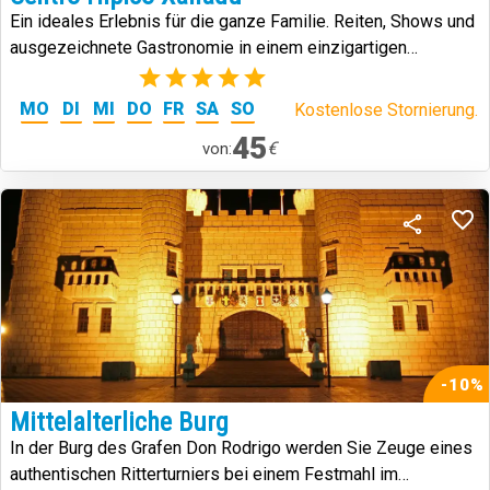
Ein ideales Erlebnis für die ganze Familie. Reiten, Shows und
ausgezeichnete Gastronomie in einem einzigartigen
Reitsportzentrum auf Teneriffa.
(1)
MO
DI
MI
DO
FR
SA
SO
Kostenlose Stornierung.
45
€
von:
-10%
Mittelalterliche Burg
In der Burg des Grafen Don Rodrigo werden Sie Zeuge eines
authentischen Ritterturniers bei einem Festmahl im