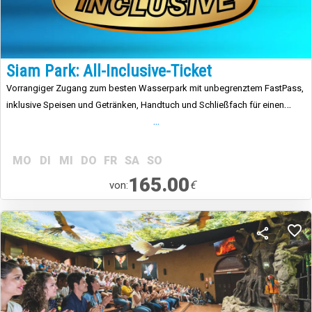
Siam Park: All-Inclusive-Ticket
Vorrangiger Zugang zum besten Wasserpark mit unbegrenztem FastPass,
inklusive Speisen und Getränken, Handtuch und Schließfach für einen
...
unbeschwerten Besuch.
MO
DI
MI
DO
FR
SA
SO
165.00
€
von: