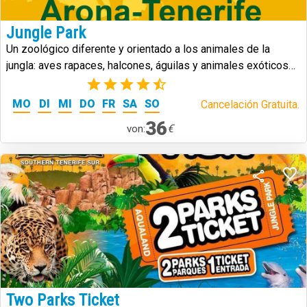
Jungle Park
Un zoológico diferente y orientado a los animales de la
jungla: aves rapaces, halcones, águilas y animales exóticos
de todo tipo.
(5)
MO
DI
MI
DO
FR
SA
SO
Cancelación Gratuita.
36
€
von:
Two Parks Ticket