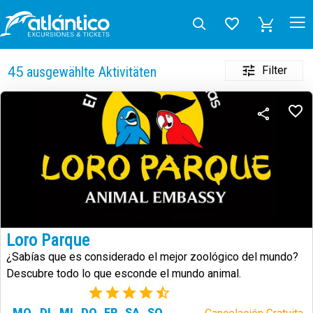
Filter
45
ausgewählte Aktivitäten
Loro Parque
¿Sabías que es considerado el mejor zoológico del mundo?
Descubre todo lo que esconde el mundo animal.
(73)
MO
DI
MI
DO
FR
SA
SO