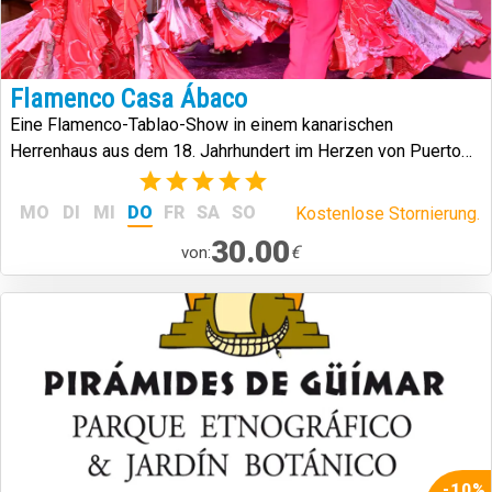
Flamenco Casa Ábaco
Eine Flamenco-Tablao-Show in einem kanarischen
Herrenhaus aus dem 18. Jahrhundert im Herzen von Puerto
de la Cruz.
(2)
MO
DI
MI
DO
FR
SA
SO
Kostenlose Stornierung.
30.00
€
von:
-10%