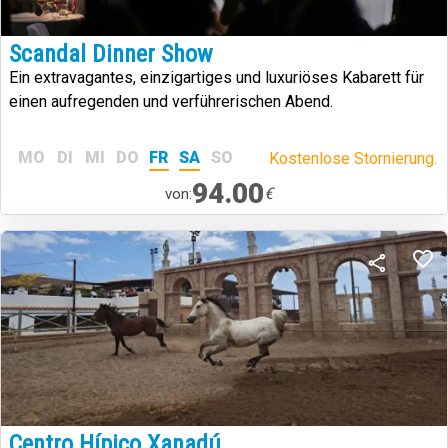
Scandal Dinner Show
Ein extravagantes, einzigartiges und luxuriöses Kabarett für
einen aufregenden und verführerischen Abend.
MO
DI
MI
DO
FR
SA
SO
Kostenlose Stornierung.
94.00
€
von:
Centro Hípico Xanadú