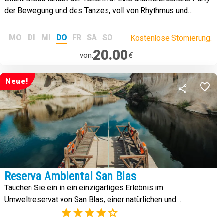
der Bewegung und des Tanzes, voll von Rhythmus und
Originalität.
MO
DI
MI
DO
FR
SA
SO
Kostenlose Stornierung.
20.00
€
von:
Neue!
Reserva Ambiental San Blas
Tauchen Sie ein in ein einzigartiges Erlebnis im
Umweltreservat von San Blas, einer natürlichen und
kulturellen Enklave im Süden Teneriffas, die Geschichte,
(2)